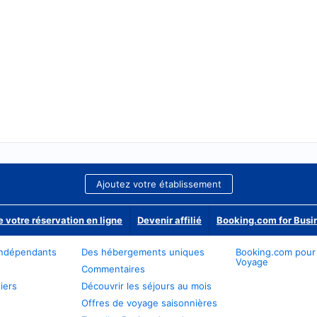
Ajoutez votre établissement
e votre réservation en ligne
Devenir affilié
Booking.com for Busi
ndépendants
Des hébergements uniques
Booking.com pour
Voyage
Commentaires
iers
Découvrir les séjours au mois
Offres de voyage saisonnières