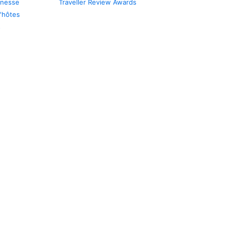
unesse
Traveller Review Awards
'hôtes
s