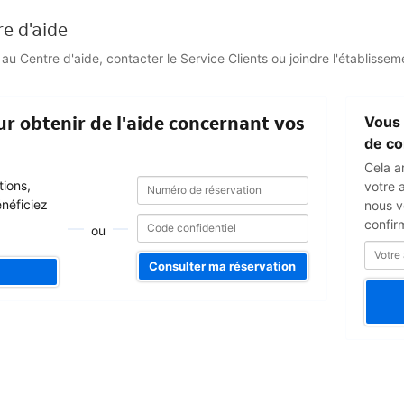
re d'aide
 Centre d'aide, contacter le Service Clients ou joindre l'établisseme
Votre
r obtenir de l'aide concernant vos
Vous 
adresse
e-
de co
mail
Cela a
Numéro
Numéro
tions,
votre 
de
de
énéficiez
nous v
réservation
réservation
confir
ou
Consulter ma réservation