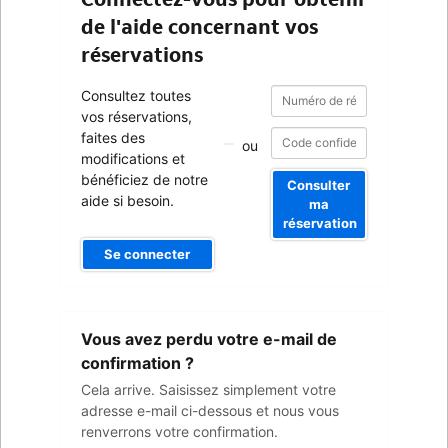
de l'aide concernant vos
réservations
Numéro
Numéro
Consultez toutes
de
de
vos réservations,
réservation
réservation
faites des
ou
modifications et
bénéficiez de notre
Consulter
aide si besoin.
ma
réservation
Se connecter
Votre
Vous avez perdu votre e-mail de
adresse
e-
confirmation ?
mail
Cela arrive. Saisissez simplement votre
adresse e-mail ci-dessous et nous vous
renverrons votre confirmation.