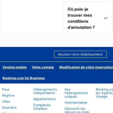
Où puis-je
trouver mes
conditions
d'annulation ?
Ajoutez votre établissement
Version mobile
Votre compte
Modification de votre réservation
Booking.com for Business
Pays
Hébergements
Des
Booking.c
indépendants
hébergements
les Agents
Régions
uniques
Voyage
Appartements
Villes
Commentaires
Complexes
Quartiers
hôteliers
Découvrir les
séjours au mois