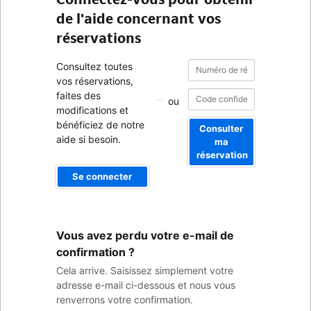
de l'aide concernant vos
réservations
Numéro
Numéro
Consultez toutes
de
de
vos réservations,
réservation
réservation
faites des
ou
modifications et
bénéficiez de notre
Consulter
aide si besoin.
ma
réservation
Se connecter
Votre
Vous avez perdu votre e-mail de
adresse
e-
confirmation ?
mail
Cela arrive. Saisissez simplement votre
adresse e-mail ci-dessous et nous vous
renverrons votre confirmation.