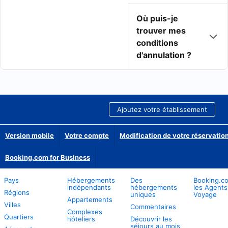
Où puis-je
trouver mes
conditions
d'annulation ?
Ajoutez votre établissement
Version mobile
Votre compte
Modification de votre réservation
Booking.com for Business
Pays
Hébergements
Des
Booking.c
indépendants
hébergements
les Agents
Régions
uniques
Voyage
Appartements
Villes
Commentaires
Complexes
Quartiers
hôteliers
Découvrir les
séjours au mois