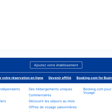
Ajoutez votre établissement
e votre réservation en ligne
Devenir affilié
Booking.com for Busi
ndépendants
Des hébergements uniques
Booking.com pour
Voyage
Commentaires
iers
Découvrir les séjours au mois
Offres de voyage saisonnières