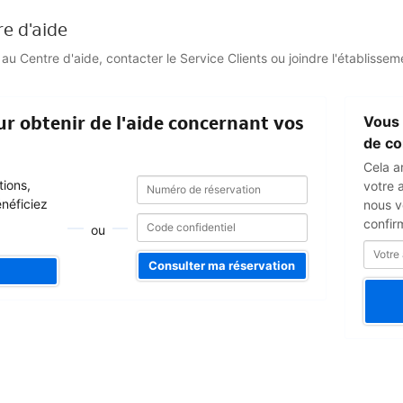
re d'aide
 Centre d'aide, contacter le Service Clients ou joindre l'établisseme
Votre
r obtenir de l'aide concernant vos
Vous 
adresse
e-
de co
mail
Cela a
Numéro
Numéro
tions,
votre 
de
de
énéficiez
nous v
réservation
réservation
confir
ou
Consulter ma réservation