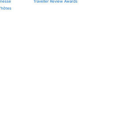
unesse
Traveller Review Awards
'hôtes
s