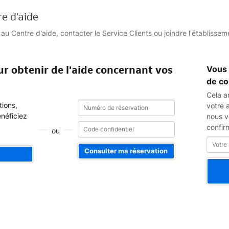
re d'aide
 Centre d'aide, contacter le Service Clients ou joindre l'établisseme
Votre
r obtenir de l'aide concernant vos
Vous 
adresse
e-
de co
mail
Cela a
Numéro
Numéro
tions,
votre 
de
de
énéficiez
nous v
réservation
réservation
confir
ou
Consulter ma réservation