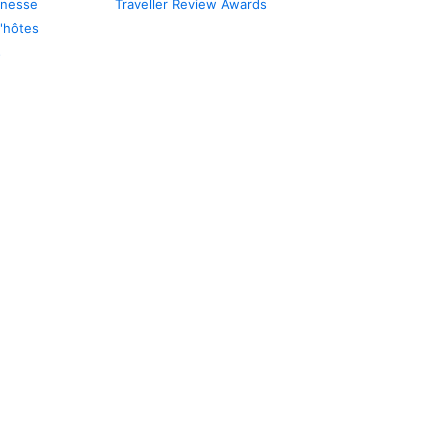
unesse
Traveller Review Awards
'hôtes
s