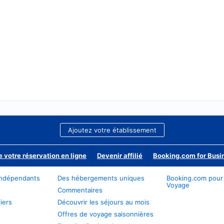
Ajoutez votre établissement
e votre réservation en ligne
Devenir affilié
Booking.com for Busi
ndépendants
Des hébergements uniques
Booking.com pour
Voyage
Commentaires
iers
Découvrir les séjours au mois
Offres de voyage saisonnières