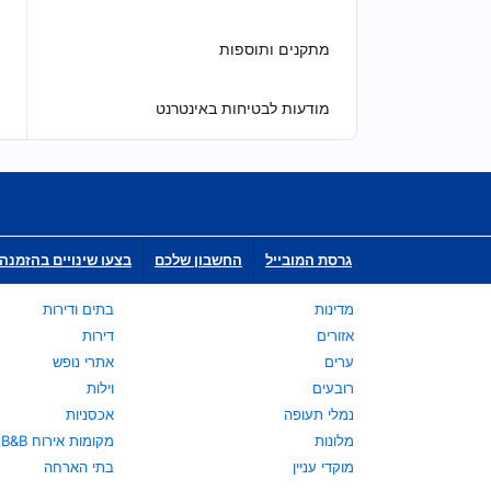
מתקנים ותוספות
מודעות לבטיחות באינטרנט
גרסת המובייל
החשבון שלכם
בצעו שינויים בהזמנה 
מדינות
בתים ודירות
אזורים
דירות
ערים
אתרי נופש
רובעים
וילות
נמלי תעופה
אכסניות
מלונות
מקומות אירוח B&B
מוקדי עניין
בתי הארחה