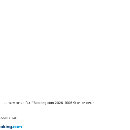
זכויות יוצרים © 1996–2026 Booking.com™. כל הזכויות שמורות.
חברת Booking.com היא חלק מחברת .Booking Holdings Inc, המובילה העולמית בנסיעות אונליין ושירותים נלווים.