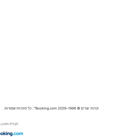
זכויות יוצרים © 1996–2026 Booking.com™. כל הזכויות שמורות.
חברת Booking.com היא חלק מחברת .Booking Holdings Inc, המובילה העולמית בנסיעות אונליין ושירותים נלווים.