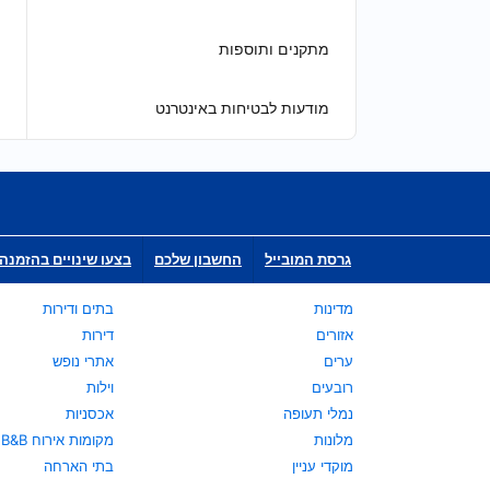
מתקנים ותוספות
מודעות לבטיחות באינטרנט
גרסת המובייל
החשבון שלכם
בצעו שינויים בהזמנה 
מדינות
בתים ודירות
אזורים
דירות
ערים
אתרי נופש
רובעים
וילות
נמלי תעופה
אכסניות
מלונות
מקומות אירוח B&B
מוקדי עניין
בתי הארחה