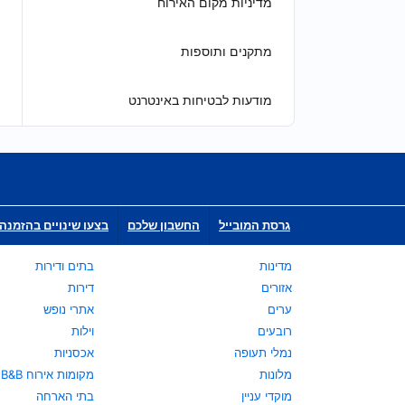
מדיניות מקום האירוח
מתקנים ותוספות
מודעות לבטיחות באינטרנט
גרסת המובייל
החשבון שלכם
בצעו שינויים בהזמנה 
מדינות
בתים ודירות
אזורים
דירות
ערים
אתרי נופש
רובעים
וילות
נמלי תעופה
אכסניות
מלונות
מקומות אירוח B&B
מוקדי עניין
בתי הארחה