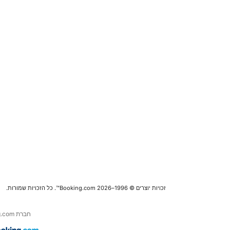
זכויות יוצרים © 1996–2026 Booking.com™. כל הזכויות שמורות.
חברת Booking.com היא חלק מחברת .Booking Holdings Inc, המובילה העולמית בנסיעות אונליין ושירותים נלווים.