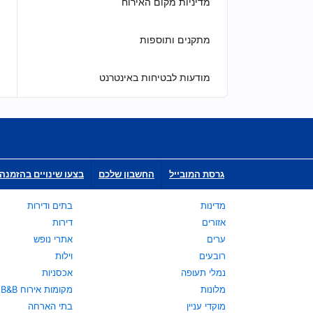
מדיניות מקום האירוח
מתקנים ותוספות
מודעות לבטיחות באינטרנט
גרסת המובייל
החשבון שלכם
בצעו שינויים בהזמנה 
מדינות
בתים ודירות
אזורים
דירות
ערים
אתרי נופש
רובעים
וילות
נמלי תעופה
אכסניות
מלונות
מקומות אירוח B&B
מוקדי עניין
בתי הארחה