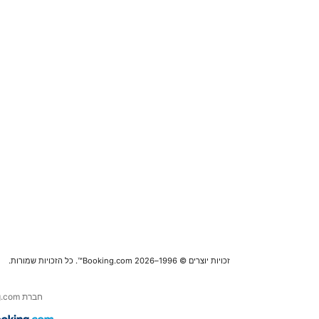
זכויות יוצרים © 1996–2026 Booking.com™. כל הזכויות שמורות.
חברת Booking.com היא חלק מחברת .Booking Holdings Inc, המובילה העולמית בנסיעות אונליין ושירותים נלווים.