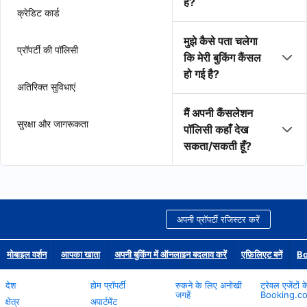
है?
क्रेडिट कार्ड
मुझे कैसे पता चलेगा
प्रॉपर्टी की पॉलिसी
कि मेरी बुकिंग कैंसल
हो गई है?
अतिरिक्त सुविधाएं
मैं अपनी कैंसलेशन
सुरक्षा और जागरूकता
पॉलिसी कहाँ देख
सकता/सकती हूँ?
अपनी प्रॉपर्टी रजिस्टर करें
मोबाइल वर्शन
आपका खाता
अपनी बुकिंग में ऑनलाइन बदलाव करें
एफ़िलिएट बनें
Bo
देश
होम प्रॉपर्टी
रुकने के लिए अनोखी
ट्रेवल एजेंटों 
जगहें
Booking.c
क्षेत्र
अपार्टमेंट