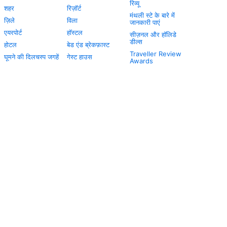
रिव्यू
शहर
रिज़ॉर्ट
मंथली स्टे के बारे में
ज़िले
विला
जानकारी पाएं
एयरपोर्ट
हॉस्टल
सीज़नल और हॉलिडे
डील्स
होटल
बेड एंड ब्रेकफ़ास्ट
Traveller Review
घूमने की दिलचस्प जगहें
गेस्ट हाउस
Awards