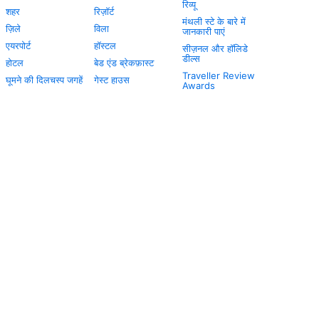
रिव्यू
शहर
रिज़ॉर्ट
मंथली स्टे के बारे में
ज़िले
विला
जानकारी पाएं
एयरपोर्ट
हॉस्टल
सीज़नल और हॉलिडे
डील्स
होटल
बेड एंड ब्रेकफ़ास्ट
Traveller Review
घूमने की दिलचस्प जगहें
गेस्ट हाउस
Awards