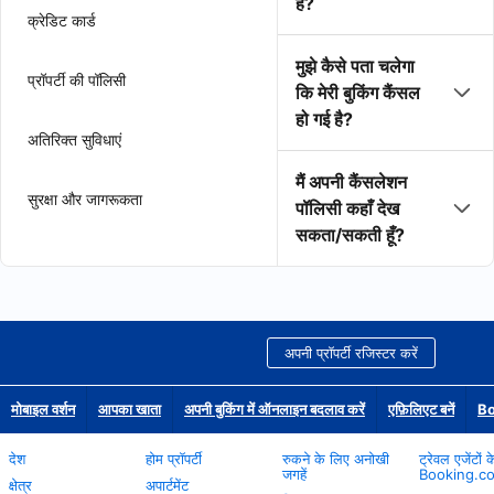
है?
क्रेडिट कार्ड
मुझे कैसे पता चलेगा
प्रॉपर्टी की पॉलिसी
कि मेरी बुकिंग कैंसल
हो गई है?
अतिरिक्त सुविधाएं
मैं अपनी कैंसलेशन
सुरक्षा और जागरूकता
पॉलिसी कहाँ देख
सकता/सकती हूँ?
अपनी प्रॉपर्टी रजिस्टर करें
मोबाइल वर्शन
आपका खाता
अपनी बुकिंग में ऑनलाइन बदलाव करें
एफ़िलिएट बनें
Bo
देश
होम प्रॉपर्टी
रुकने के लिए अनोखी
ट्रेवल एजेंटों 
जगहें
Booking.c
क्षेत्र
अपार्टमेंट