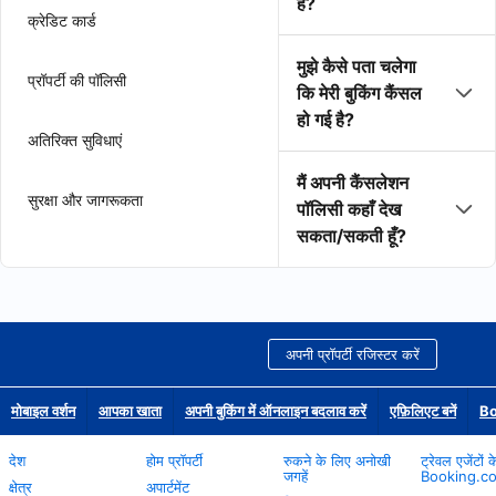
है?
क्रेडिट कार्ड
मुझे कैसे पता चलेगा
प्रॉपर्टी की पॉलिसी
कि मेरी बुकिंग कैंसल
हो गई है?
अतिरिक्त सुविधाएं
मैं अपनी कैंसलेशन
सुरक्षा और जागरूकता
पॉलिसी कहाँ देख
सकता/सकती हूँ?
अपनी प्रॉपर्टी रजिस्टर करें
मोबाइल वर्शन
आपका खाता
अपनी बुकिंग में ऑनलाइन बदलाव करें
एफ़िलिएट बनें
Bo
देश
होम प्रॉपर्टी
रुकने के लिए अनोखी
ट्रेवल एजेंटों 
जगहें
Booking.c
क्षेत्र
अपार्टमेंट