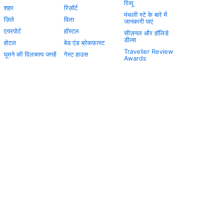
रिव्यू
शहर
रिज़ॉर्ट
मंथली स्टे के बारे में
ज़िले
विला
जानकारी पाएं
एयरपोर्ट
हॉस्टल
सीज़नल और हॉलिडे
डील्स
होटल
बेड एंड ब्रेकफ़ास्ट
Traveller Review
घूमने की दिलचस्प जगहें
गेस्ट हाउस
Awards