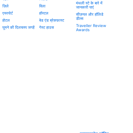
मंथली स्टे के बारे में
ज़िले
विला
जानकारी पाएं
एयरपोर्ट
हॉस्टल
सीज़नल और हॉलिडे
डील्स
होटल
बेड एंड ब्रेकफ़ास्ट
Traveller Review
घूमने की दिलचस्प जगहें
गेस्ट हाउस
Awards