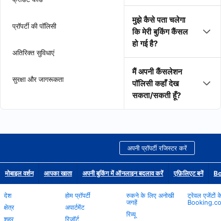
मुझे कैसे पता चलेगा
प्रॉपर्टी की पॉलिसी
कि मेरी बुकिंग कैंसल
हो गई है?
अतिरिक्त सुविधाएं
मैं अपनी कैंसलेशन
सुरक्षा और जागरूकता
पॉलिसी कहाँ देख
सकता/सकती हूँ?
अपनी प्रॉपर्टी रजिस्टर करें
मोबाइल वर्शन
आपका खाता
अपनी बुकिंग में ऑनलाइन बदलाव करें
एफ़िलिएट बनें
Bo
देश
होम प्रॉपर्टी
रुकने के लिए अनोखी
ट्रेवल एजेंटों 
जगहें
Booking.c
क्षेत्र
अपार्टमेंट
रिव्यू
शहर
रिज़ॉर्ट