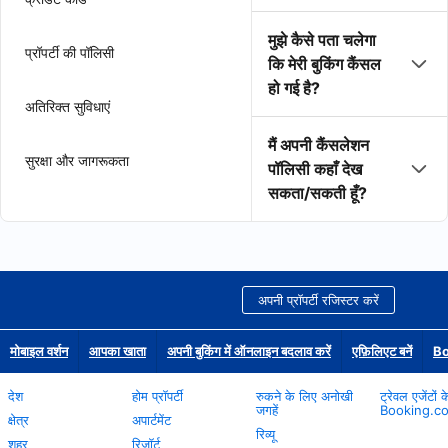
मुझे कैसे पता चलेगा
प्रॉपर्टी की पॉलिसी
कि मेरी बुकिंग कैंसल
हो गई है?
अतिरिक्त सुविधाएं
मैं अपनी कैंसलेशन
सुरक्षा और जागरूकता
पॉलिसी कहाँ देख
सकता/सकती हूँ?
अपनी प्रॉपर्टी रजिस्टर करें
मोबाइल वर्शन
आपका खाता
अपनी बुकिंग में ऑनलाइन बदलाव करें
एफ़िलिएट बनें
Bo
देश
होम प्रॉपर्टी
रुकने के लिए अनोखी
ट्रेवल एजेंटों 
जगहें
Booking.c
क्षेत्र
अपार्टमेंट
रिव्यू
शहर
रिज़ॉर्ट