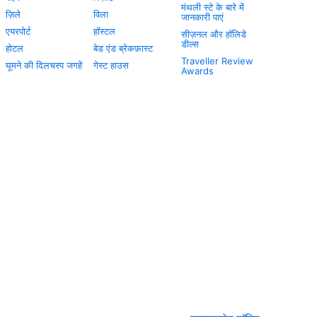
मंथली स्टे के बारे में
ज़िले
विला
जानकारी पाएं
एयरपोर्ट
हॉस्टल
सीज़नल और हॉलिडे
डील्स
होटल
बेड एंड ब्रेकफ़ास्ट
Traveller Review
घूमने की दिलचस्प जगहें
गेस्ट हाउस
Awards