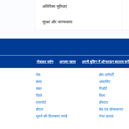
अतिरिक्त सुविधाएं
सुरक्षा और जागरूकता
मोबाइल वर्शन
आपका खाता
अपनी बुकिंग में ऑनलाइन बदलाव करें
देश
होम प्रॉपर्टी
क्षेत्र
अपार्टमेंट
शहर
रिज़ॉर्ट
ज़िले
विला
एयरपोर्ट
हॉस्टल
होटल
बेड एंड ब्रेकफ़ास्ट
घूमने की दिलचस्प जगहें
गेस्ट हाउस