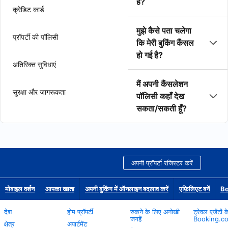
है?
क्रेडिट कार्ड
मुझे कैसे पता चलेगा
प्रॉपर्टी की पॉलिसी
कि मेरी बुकिंग कैंसल
हो गई है?
अतिरिक्त सुविधाएं
मैं अपनी कैंसलेशन
सुरक्षा और जागरूकता
पॉलिसी कहाँ देख
सकता/सकती हूँ?
अपनी प्रॉपर्टी रजिस्टर करें
मोबाइल वर्शन
आपका खाता
अपनी बुकिंग में ऑनलाइन बदलाव करें
एफ़िलिएट बनें
Bo
देश
होम प्रॉपर्टी
रुकने के लिए अनोखी
ट्रेवल एजेंटों 
जगहें
Booking.c
क्षेत्र
अपार्टमेंट