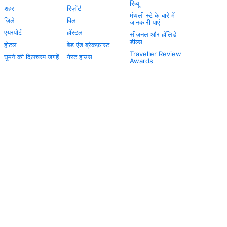
रिव्यू
शहर
रिज़ॉर्ट
मंथली स्टे के बारे में
ज़िले
विला
जानकारी पाएं
एयरपोर्ट
हॉस्टल
सीज़नल और हॉलिडे
डील्स
होटल
बेड एंड ब्रेकफ़ास्ट
Traveller Review
घूमने की दिलचस्प जगहें
गेस्ट हाउस
Awards