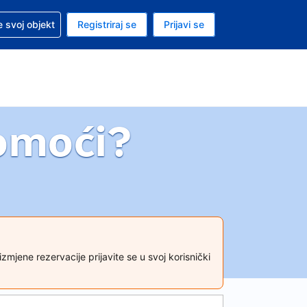
 pomoć sa svojom rezervacijom
 svoj objekt
Registriraj se
Prijavi se
enutačna valuta EUR
. Vaš je trenutačni jezik Hrvatskom
omoći?
jene rezervacije prijavite se u svoj korisnički