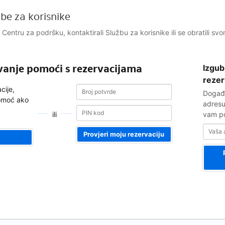
be za korisnike
li Centru za podršku, kontaktirali Službu za korisnike ili se obratili sv
Vaša
ivanje pomoći s rezervacijama
Izgub
adresa
e-
rezer
Broj
Broj
pošte
cije,
Događa
potvrde
potvrde
pomoć ako
adresu
ili
vam po
Provjeri moju rezervaciju