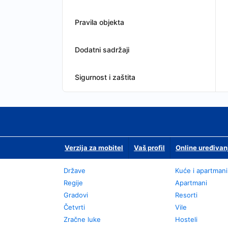
Pravila objekta
Dodatni sadržaji
Sigurnost i zaštita
Verzija za mobitel
Vaš profil
Online uređivan
Države
Kuće i apartmani
Regije
Apartmani
Gradovi
Resorti
Četvrti
Vile
Zračne luke
Hosteli