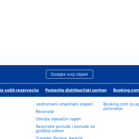
Dodajte svoj objekt
je vaših rezervacija
Postanite distribucijski partner
Booking.com
Jedinstveni smještajni objekti
Booking.com za a
putovanja
Recenzije
Otkrijte mjesečni najam
Sezonske ponude i ponude za
godišnji odmor
Traveller Review Awards