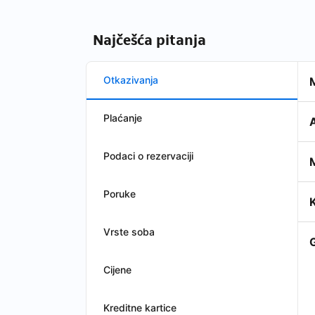
Najčešća pitanja
Otkazivanja
M
Plaćanje
A
Podaci o rezervaciji
M
Poruke
K
Vrste soba
Cijene
Kreditne kartice