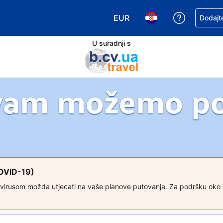
EUR
Zatražite
Dodajte
Odaberite valutu. Vaša je tr
Odaberite svoj jezik
U suradnji s
vam možemo p
COVID-19)
avirusom možda utjecati na vaše planove putovanja. Za podršku oko izm