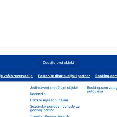
Dodajte svoj objekt
je vaših rezervacija
Postanite distribucijski partner
Booking.com
Jedinstveni smještajni objekti
Booking.com za a
putovanja
Recenzije
Otkrijte mjesečni najam
Sezonske ponude i ponude za
godišnji odmor
Traveller Review Awards