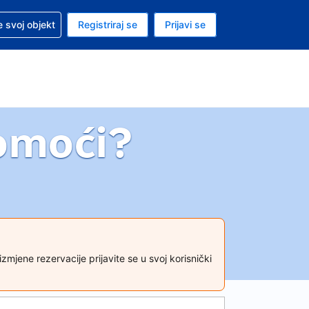
 pomoć sa svojom rezervacijom
 svoj objekt
Registriraj se
Prijavi se
enutačna valuta EUR
. Vaš je trenutačni jezik Hrvatskom
omoći?
jene rezervacije prijavite se u svoj korisnički