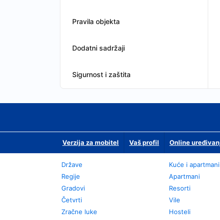
Pravila objekta
Dodatni sadržaji
Sigurnost i zaštita
Verzija za mobitel
Vaš profil
Online uređivan
Države
Kuće i apartmani
Regije
Apartmani
Gradovi
Resorti
Četvrti
Vile
Zračne luke
Hosteli