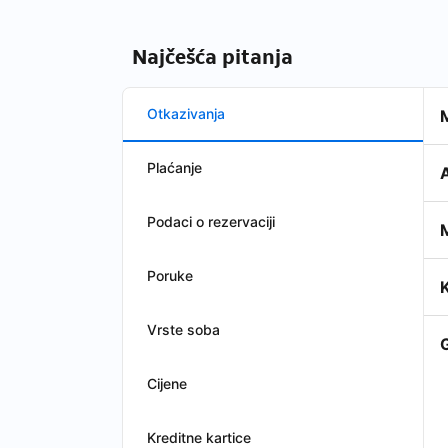
Najčešća pitanja
Otkazivanja
M
Plaćanje
A
Podaci o rezervaciji
M
Poruke
K
Vrste soba
Cijene
Kreditne kartice