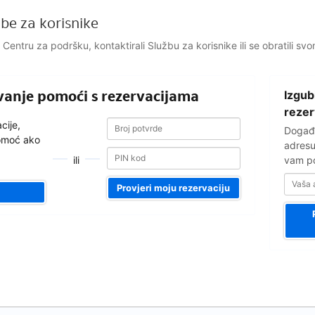
be za korisnike
li Centru za podršku, kontaktirali Službu za korisnike ili se obratili sv
Vaša
ivanje pomoći s rezervacijama
Izgub
adresa
e-
rezer
Broj
Broj
pošte
cije,
Događa
potvrde
potvrde
pomoć ako
adresu
ili
vam po
Provjeri moju rezervaciju