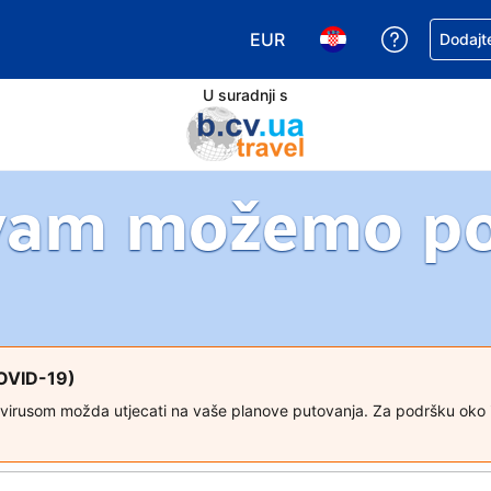
EUR
Zatražite
Dodajte
Odaberite valutu. Vaša je tr
Odaberite svoj jezik
U suradnji s
vam možemo p
COVID-19)
avirusom možda utjecati na vaše planove putovanja. Za podršku oko izm