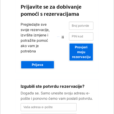
Prijavite se za dobivanje
pomoći s rezervacijama
Broj
Broj
Pregledajte sve
potvrde
potvrde
svoje rezervacije,
izvršite izmjene i
ili
potražite pomoć
ako vam je
Provjeri
potrebna
moju
rezervaciju
Prijava
Vaša
Izgubili ste potvrdu rezervacije?
adresa
e-
Događa se. Samo unesite svoju adresu e-
pošte
pošte i ponovno ćemo vam poslati potvrdu.