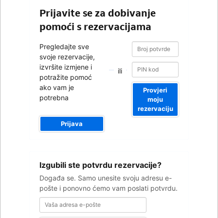
Prijavite se za dobivanje
pomoći s rezervacijama
Broj
Broj
Pregledajte sve
potvrde
potvrde
svoje rezervacije,
izvršite izmjene i
ili
potražite pomoć
ako vam je
Provjeri
potrebna
moju
rezervaciju
Prijava
Vaša
Izgubili ste potvrdu rezervacije?
adresa
e-
Događa se. Samo unesite svoju adresu e-
pošte
pošte i ponovno ćemo vam poslati potvrdu.