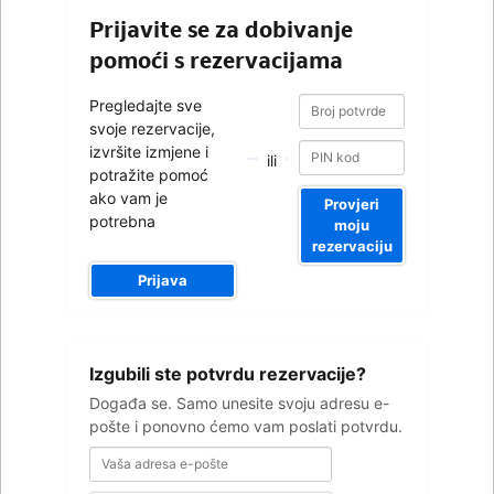
Prijavite se za dobivanje
pomoći s rezervacijama
Broj
Broj
Pregledajte sve
potvrde
potvrde
svoje rezervacije,
izvršite izmjene i
ili
potražite pomoć
ako vam je
Provjeri
potrebna
moju
rezervaciju
Prijava
Vaša
Izgubili ste potvrdu rezervacije?
adresa
e-
Događa se. Samo unesite svoju adresu e-
pošte
pošte i ponovno ćemo vam poslati potvrdu.