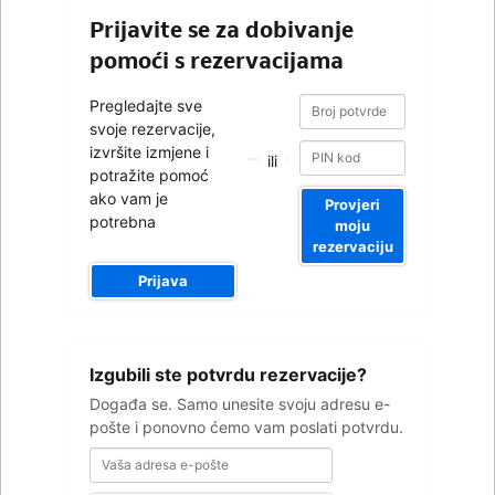
Prijavite se za dobivanje
pomoći s rezervacijama
Broj
Broj
Pregledajte sve
potvrde
potvrde
svoje rezervacije,
izvršite izmjene i
ili
potražite pomoć
ako vam je
Provjeri
potrebna
moju
rezervaciju
Prijava
Vaša
Izgubili ste potvrdu rezervacije?
adresa
e-
Događa se. Samo unesite svoju adresu e-
pošte
pošte i ponovno ćemo vam poslati potvrdu.