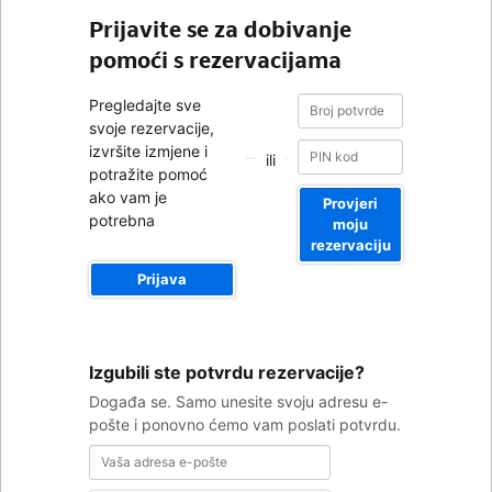
Prijavite se za dobivanje
pomoći s rezervacijama
Broj
Broj
Pregledajte sve
potvrde
potvrde
svoje rezervacije,
izvršite izmjene i
ili
potražite pomoć
ako vam je
Provjeri
potrebna
moju
rezervaciju
Prijava
Vaša
Izgubili ste potvrdu rezervacije?
adresa
e-
Događa se. Samo unesite svoju adresu e-
pošte
pošte i ponovno ćemo vam poslati potvrdu.