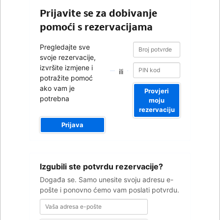
Prijavite se za dobivanje
pomoći s rezervacijama
Broj
Broj
Pregledajte sve
potvrde
potvrde
svoje rezervacije,
izvršite izmjene i
ili
potražite pomoć
ako vam je
Provjeri
potrebna
moju
rezervaciju
Prijava
Vaša
Izgubili ste potvrdu rezervacije?
adresa
e-
Događa se. Samo unesite svoju adresu e-
pošte
pošte i ponovno ćemo vam poslati potvrdu.