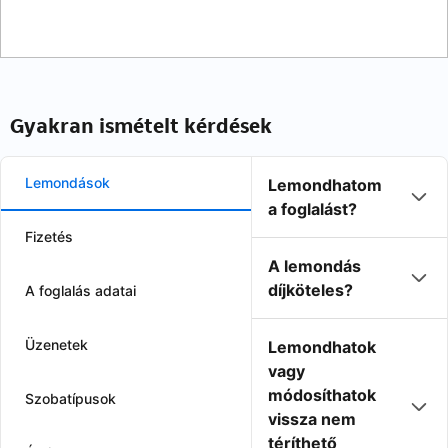
Gyakran ismételt kérdések
Lemondások
Lemondhatom
a foglalást?
Fizetés
A lemondás
díjköteles?
A foglalás adatai
Üzenetek
Lemondhatok
vagy
módosíthatok
Szobatípusok
vissza nem
téríthető