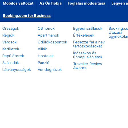
Mobilos változat
Az Ön fiókja
Foglalás módosítása
Legyen a
Booking.com for Business
Országok
Otthonok
Egyedi szállások
Booking.c
Utazási
Régiók
Apartmanok
Értékelések
ügynökök
Városok
Üdülőközpontok
Fedezze fel a havi
tartózkodásokat
Kerületek
Villák
Időszakos és
Repülőterek
Hostelek
ünnepi ajánlatok
Szállodák
Panzió
Traveller Review
Awards
Látványosságok
Vendégházak