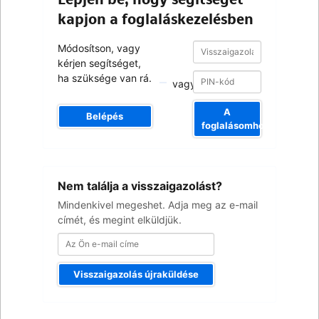
kapjon a foglaláskezelésben
Visszaigazolási
Visszaigazolási
Módosítson, vagy
szám
szám
kérjen segítséget,
ha szüksége van rá.
vagy
A
Belépés
foglalásomhoz
Az
Nem találja a visszaigazolást?
Ön
e-
Mindenkivel megeshet. Adja meg az e-mail
mail
címét, és megint elküldjük.
címe
Visszaigazolás újraküldése