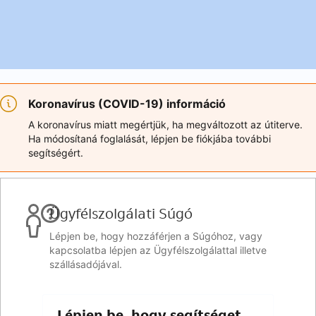
Koronavírus (COVID-19) információ
A koronavírus miatt megértjük, ha megváltozott az útiterve.
Ha módosítaná foglalását, lépjen be fiókjába további
segítségért.
Ügyfélszolgálati Súgó
Lépjen be, hogy hozzáférjen a Súgóhoz, vagy
kapcsolatba lépjen az Ügyfélszolgálattal illetve
szállásadójával.
Lépjen be, hogy segítséget