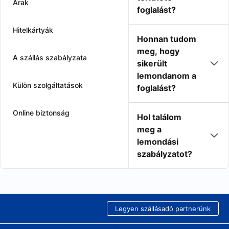
Árak
foglalást?
Hitelkártyák
Honnan tudom
meg, hogy
A szállás szabályzata
sikerült
lemondanom a
Külön szolgáltatások
foglalást?
Online biztonság
Hol találom
meg a
lemondási
szabályzatot?
Legyen szállásadó partnerünk