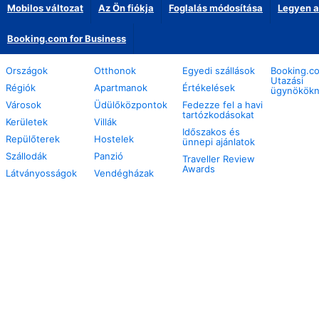
Mobilos változat
Az Ön fiókja
Foglalás módosítása
Legyen a
Booking.com for Business
Országok
Otthonok
Egyedi szállások
Booking.c
Utazási
Régiók
Apartmanok
Értékelések
ügynökök
Városok
Üdülőközpontok
Fedezze fel a havi
tartózkodásokat
Kerületek
Villák
Időszakos és
Repülőterek
Hostelek
ünnepi ajánlatok
Szállodák
Panzió
Traveller Review
Awards
Látványosságok
Vendégházak