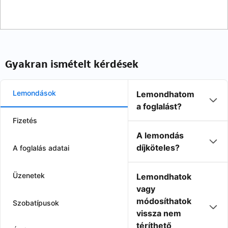
Gyakran ismételt kérdések
Lemondások
Lemondhatom
a foglalást?
Fizetés
A lemondás
díjköteles?
A foglalás adatai
Üzenetek
Lemondhatok
vagy
módosíthatok
Szobatípusok
vissza nem
téríthető