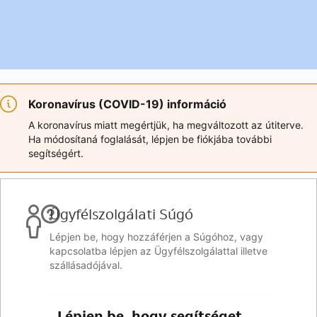
Koronavírus (COVID-19) információ
A koronavírus miatt megértjük, ha megváltozott az útiterve.
Ha módosítaná foglalását, lépjen be fiókjába további
segítségért.
Ügyfélszolgálati Súgó
Lépjen be, hogy hozzáférjen a Súgóhoz, vagy
kapcsolatba lépjen az Ügyfélszolgálattal illetve
szállásadójával.
Lépjen be, hogy segítséget