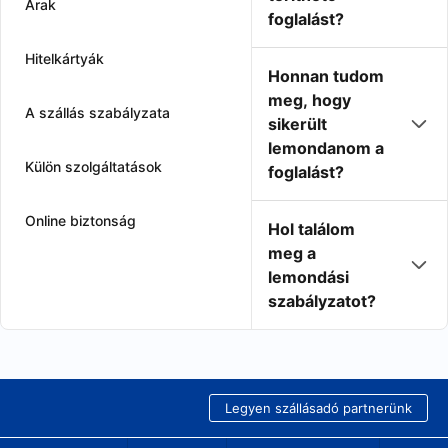
Árak
foglalást?
Hitelkártyák
Honnan tudom
meg, hogy
A szállás szabályzata
sikerült
lemondanom a
Külön szolgáltatások
foglalást?
Online biztonság
Hol találom
meg a
lemondási
szabályzatot?
Legyen szállásadó partnerünk