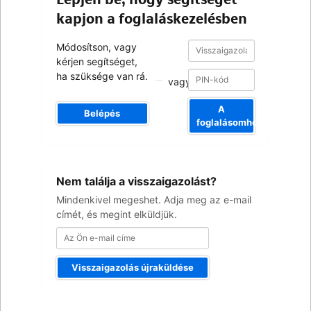
kapjon a foglaláskezelésben
Visszaigazolási
Visszaigazolási
Módosítson, vagy
szám
szám
kérjen segítséget,
ha szüksége van rá.
vagy
A
Belépés
foglalásomhoz
Az
Nem találja a visszaigazolást?
Ön
e-
Mindenkivel megeshet. Adja meg az e-mail
mail
címét, és megint elküldjük.
címe
Visszaigazolás újraküldése