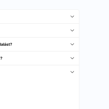
lalást?
t?