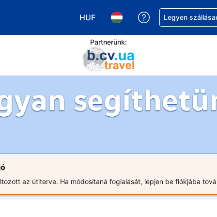
HUF
Segítség a foglalá
Legyen szállása
Válasszon pénznemet. Jelenlegi kivá
Válasszon nyelvet. Jelenleg 
Partnerünk:
gyan segíthetü
ió
ozott az útiterve. Ha módosítaná foglalását, lépjen be fiókjába tová