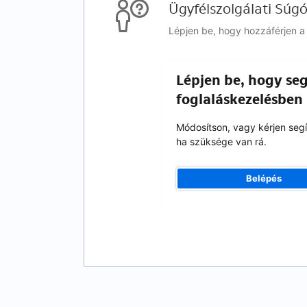
Ügyfélszolgálati Súg
Lépjen be, hogy hozzáférjen a 
Lépjen be, hogy seg
foglaláskezelésben
Módosítson, vagy kérjen segí
ha szüksége van rá.
Belépés