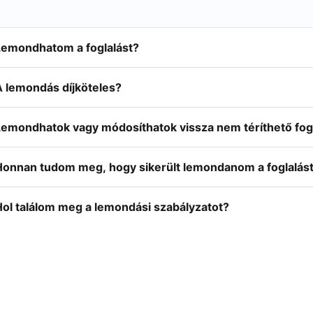
Lemondhatom a foglalást?
A lemondás díjköteles?
Lemondhatok vagy módosíthatok vissza nem téríthető fog
Honnan tudom meg, hogy sikerült lemondanom a foglalás
Hol találom meg a lemondási szabályzatot?