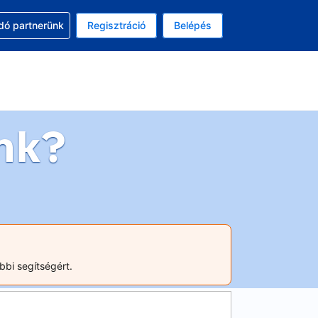
ssal
dó partnerünk
Regisztráció
Belépés
lasztott pénznem: magyar forint
kiválasztott nyelv: Magyar
nk?
bbi segítségért.