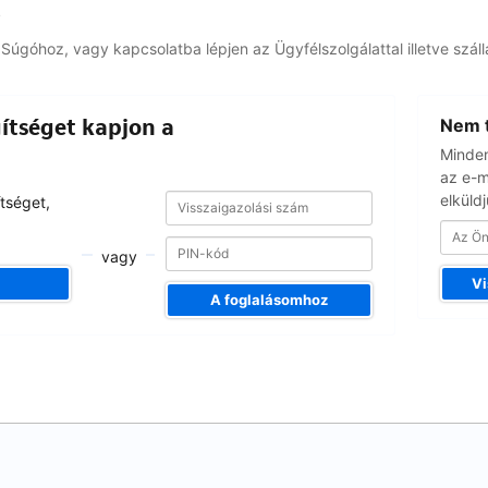
ó
Súgóhoz, vagy kapcsolatba lépjen az Ügyfélszolgálattal illetve száll
Az
ítséget kapjon a
Nem t
Ön
e-
Minden
mail
az e-m
címe
Visszaigazolási
elküldj
Visszaigazolási
tséget,
szám
szám
vagy
Vi
A foglalásomhoz