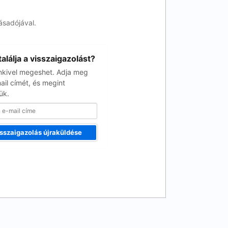
ásadójával.
alálja a visszaigazolást?
kivel megeshet. Adja meg
ail címét, és megint
ük.
sszaigazolás újraküldése