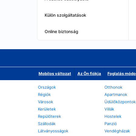
Külön szolgáltatások
Online biztonság
Mobilos változat
Az Ön fiókja
Foglalás módo
Országok
Otthonok
Régiók
Apartmanok
Városok
Üdülőközpontok
Kerületek
Villák
Repülőterek
Hostelek
Szállodák
Panzió
Látványosságok
Vendégházak