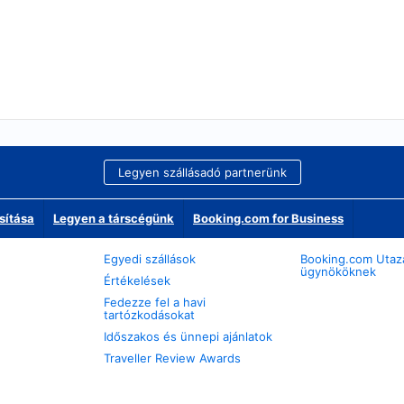
Legyen szállásadó partnerünk
sítása
Legyen a társcégünk
Booking.com for Business
Egyedi szállások
Booking.com Utaz
ügynököknek
Értékelések
Fedezze fel a havi
tartózkodásokat
Időszakos és ünnepi ajánlatok
Traveller Review Awards