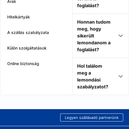
Árak
foglalást?
Hitelkártyák
Honnan tudom
meg, hogy
A szállás szabályzata
sikerült
lemondanom a
Külön szolgáltatások
foglalást?
Online biztonság
Hol találom
meg a
lemondási
szabályzatot?
Legyen szállásadó partnerünk