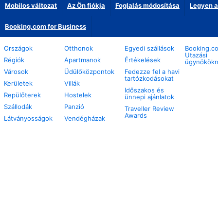
Mobilos változat
Az Ön fiókja
Foglalás módosítása
Legyen a
Booking.com for Business
Országok
Otthonok
Egyedi szállások
Booking.c
Utazási
Régiók
Apartmanok
Értékelések
ügynökök
Városok
Üdülőközpontok
Fedezze fel a havi
tartózkodásokat
Kerületek
Villák
Időszakos és
Repülőterek
Hostelek
ünnepi ajánlatok
Szállodák
Panzió
Traveller Review
Awards
Látványosságok
Vendégházak