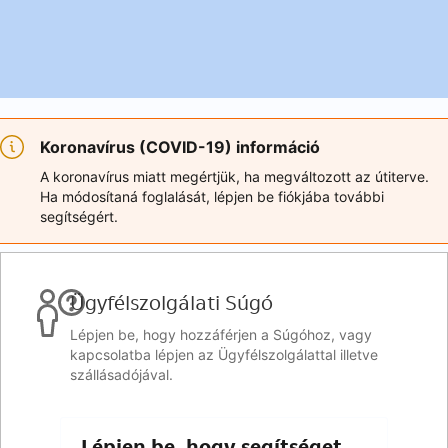
Koronavírus (COVID-19) információ
A koronavírus miatt megértjük, ha megváltozott az útiterve.
Ha módosítaná foglalását, lépjen be fiókjába további
segítségért.
Ügyfélszolgálati Súgó
Lépjen be, hogy hozzáférjen a Súgóhoz, vagy
kapcsolatba lépjen az Ügyfélszolgálattal illetve
szállásadójával.
Lépjen be, hogy segítséget