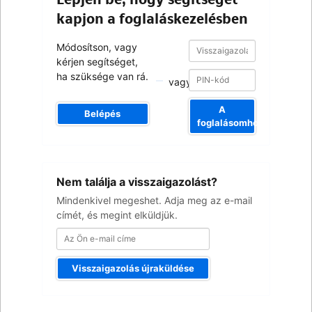
kapjon a foglaláskezelésben
Visszaigazolási
Visszaigazolási
Módosítson, vagy
szám
szám
kérjen segítséget,
ha szüksége van rá.
vagy
A
Belépés
foglalásomhoz
Az
Nem találja a visszaigazolást?
Ön
e-
Mindenkivel megeshet. Adja meg az e-mail
mail
címét, és megint elküldjük.
címe
Visszaigazolás újraküldése