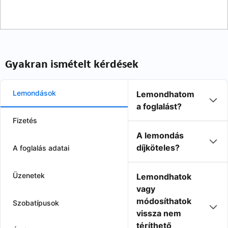
Gyakran ismételt kérdések
Lemondások
Lemondhatom
a foglalást?
Fizetés
A lemondás
díjköteles?
A foglalás adatai
Üzenetek
Lemondhatok
vagy
módosíthatok
Szobatípusok
vissza nem
téríthető