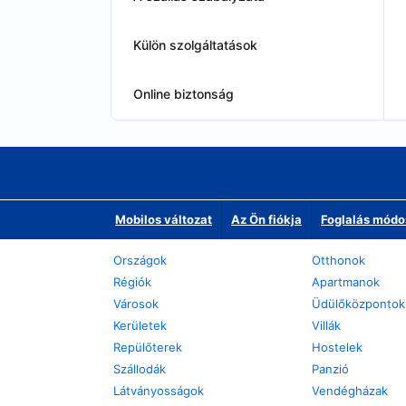
Külön szolgáltatások
Online biztonság
Mobilos változat
Az Ön fiókja
Foglalás módo
Országok
Otthonok
Régiók
Apartmanok
Városok
Üdülőközpontok
Kerületek
Villák
Repülőterek
Hostelek
Szállodák
Panzió
Látványosságok
Vendégházak