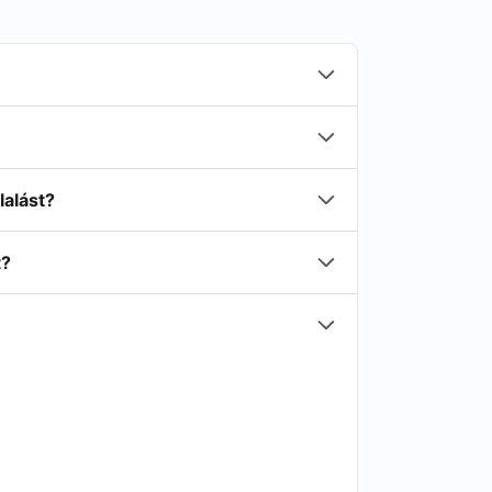
lalást?
t?