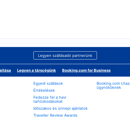
Legyen szállásadó partnerünk
sítása
Legyen a társcégünk
Booking.com for Business
Egyedi szállások
Booking.com Utaz
ügynököknek
Értékelések
Fedezze fel a havi
tartózkodásokat
Időszakos és ünnepi ajánlatok
Traveller Review Awards