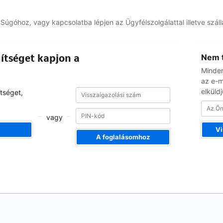
ó
Súgóhoz, vagy kapcsolatba lépjen az Ügyfélszolgálattal illetve száll
Az
ítséget kapjon a
Nem t
Ön
e-
Minden
mail
az e-m
címe
Visszaigazolási
elküldj
Visszaigazolási
tséget,
szám
szám
vagy
Vi
A foglalásomhoz