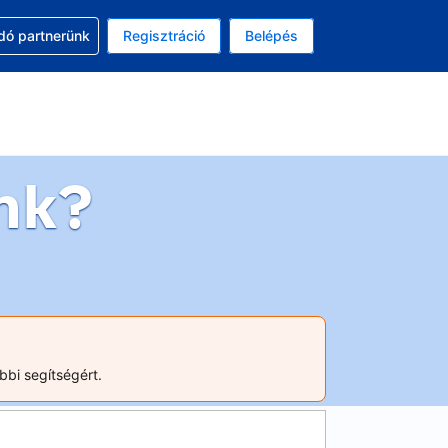
ssal
dó partnerünk
Regisztráció
Belépés
lasztott pénznem: magyar forint
kiválasztott nyelv: Magyar
nk?
bbi segítségért.