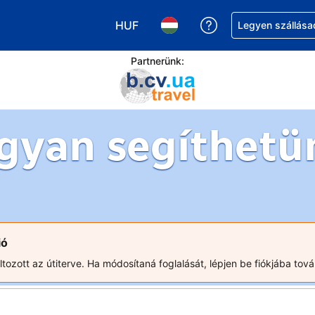
HUF
Segítség a foglalá
Legyen szállása
Válasszon pénznemet. Jelenlegi kivá
Válasszon nyelvet. Jelenleg 
Partnerünk:
gyan segíthetü
ió
ozott az útiterve. Ha módosítaná foglalását, lépjen be fiókjába tová