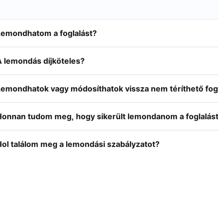
Lemondhatom a foglalást?
A lemondás díjköteles?
Lemondhatok vagy módosíthatok vissza nem téríthető fog
Honnan tudom meg, hogy sikerült lemondanom a foglalás
Hol találom meg a lemondási szabályzatot?