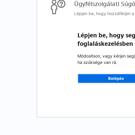
Ügyfélszolgálati Súg
Lépjen be, hogy hozzáférjen a 
Lépjen be, hogy seg
foglaláskezelésben
Módosítson, vagy kérjen segí
ha szüksége van rá.
Belépés