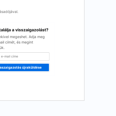
ásadójával.
alálja a visszaigazolást?
kivel megeshet. Adja meg
ail címét, és megint
ük.
sszaigazolás újraküldése