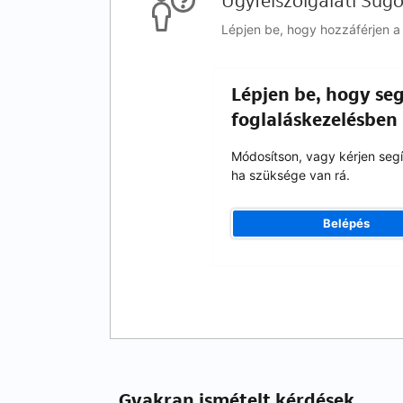
Ügyfélszolgálati Súg
Lépjen be, hogy hozzáférjen a 
Lépjen be, hogy seg
foglaláskezelésben
Módosítson, vagy kérjen segí
ha szüksége van rá.
Belépés
Gyakran ismételt kérdések