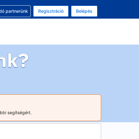
ssal
dó partnerünk
Regisztráció
Belépés
asztott pénznem: amerikai dollár
kiválasztott nyelv: Magyar
nk?
bbi segítségért.