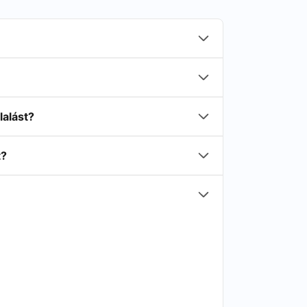
lalást?
t?