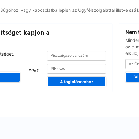
ó
Súgóhoz, vagy kapcsolatba lépjen az Ügyfélszolgálattal illetve száll
Az
ítséget kapjon a
Nem t
Ön
e-
Minden
mail
az e-m
címe
Visszaigazolási
elküldj
Visszaigazolási
tséget,
szám
szám
vagy
Vi
A foglalásomhoz