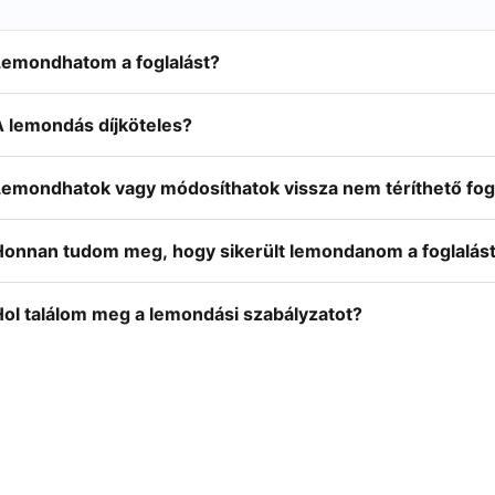
Lemondhatom a foglalást?
A lemondás díjköteles?
Lemondhatok vagy módosíthatok vissza nem téríthető fog
Honnan tudom meg, hogy sikerült lemondanom a foglalás
Hol találom meg a lemondási szabályzatot?