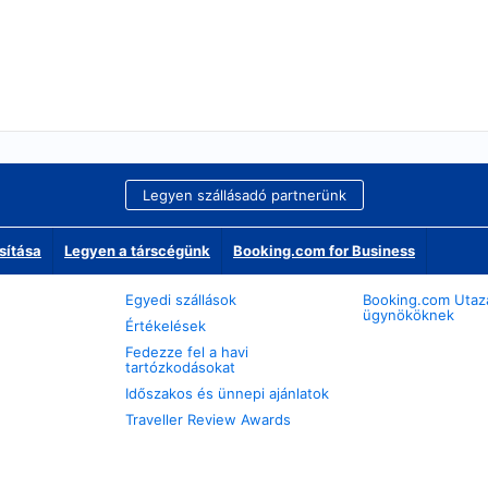
Legyen szállásadó partnerünk
sítása
Legyen a társcégünk
Booking.com for Business
Egyedi szállások
Booking.com Utaz
ügynököknek
Értékelések
Fedezze fel a havi
tartózkodásokat
Időszakos és ünnepi ajánlatok
Traveller Review Awards