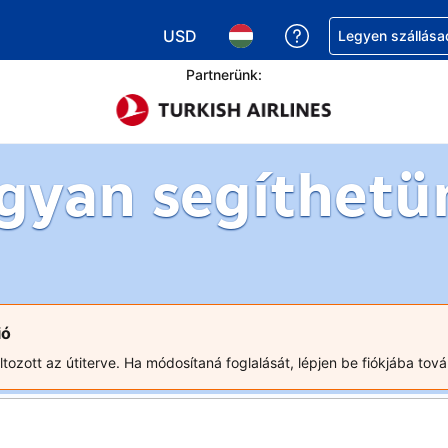
USD
Segítség a foglalá
Legyen szállása
Válasszon pénznemet. Jelenlegi kivál
Válasszon nyelvet. Jelenleg 
Partnerünk:
gyan segíthetü
ió
ozott az útiterve. Ha módosítaná foglalását, lépjen be fiókjába tová