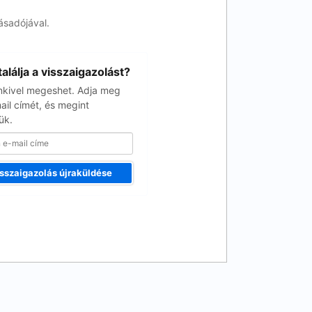
ásadójával.
alálja a visszaigazolást?
kivel megeshet. Adja meg
ail címét, és megint
ük.
sszaigazolás újraküldése