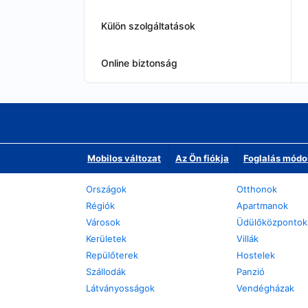
Külön szolgáltatások
Online biztonság
Mobilos változat
Az Ön fiókja
Foglalás módo
Országok
Otthonok
Régiók
Apartmanok
Városok
Üdülőközpontok
Kerületek
Villák
Repülőterek
Hostelek
Szállodák
Panzió
Látványosságok
Vendégházak