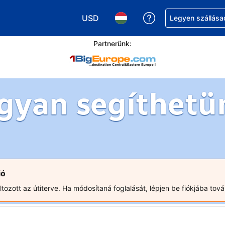
USD
Segítség a foglalá
Legyen szállása
Válasszon pénznemet. Jelenlegi kivál
Válasszon nyelvet. Jelenleg 
Partnerünk:
gyan segíthetü
ió
ozott az útiterve. Ha módosítaná foglalását, lépjen be fiókjába tová