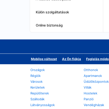
Külön szolgáltatások
Online biztonság
Mobilos változat
Az Ön fiókja
Foglalás módo
Országok
Otthonok
Régiók
Apartmanok
Városok
Üdülőközpontok
Kerületek
Villák
Repülőterek
Hostelek
Szállodák
Panzió
Látványosságok
Vendégházak