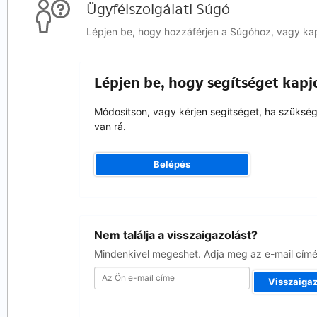
Ügyfélszolgálati Súgó
Lépjen be, hogy hozzáférjen a Súgóhoz, vagy kapcs
Lépjen be, hogy segítséget kapj
Módosítson, vagy kérjen segítséget, ha szüksé
van rá.
Belépés
Az
Nem találja a visszaigazolást?
Ön
e-
Mindenkivel megeshet. Adja meg az e-mail címét
mail
címe
Visszaigaz