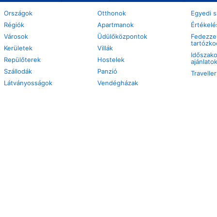
Országok
Otthonok
Egyedi s
Régiók
Apartmanok
Értékelé
Városok
Üdülőközpontok
Fedezze 
tartózko
Kerületek
Villák
Időszako
Repülőterek
Hostelek
ajánlato
Szállodák
Panzió
Travelle
Látványosságok
Vendégházak