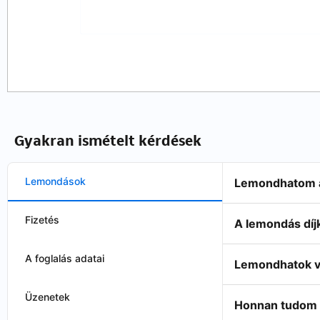
Gyakran ismételt kérdések
Lemondások
Lemondhatom a
Fizetés
A lemondás díj
A foglalás adatai
Lemondhatok va
Üzenetek
Honnan tudom m