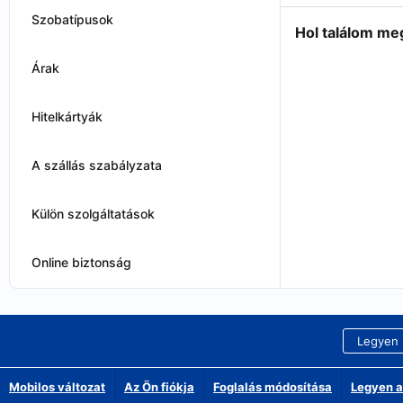
Szobatípusok
Hol találom me
Árak
Hitelkártyák
A szállás szabályzata
Külön szolgáltatások
Online biztonság
Legyen 
Mobilos változat
Az Ön fiókja
Foglalás módosítása
Legyen a