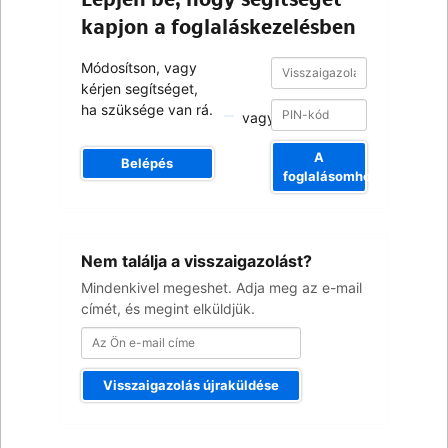
kapjon a foglaláskezelésben
Visszaigazolási
Visszaigazolási
Módosítson, vagy
szám
szám
kérjen segítséget,
ha szüksége van rá.
vagy
A
Belépés
foglalásomhoz
Az
Nem találja a visszaigazolást?
Ön
e-
Mindenkivel megeshet. Adja meg az e-mail
mail
címét, és megint elküldjük.
címe
Visszaigazolás újraküldése