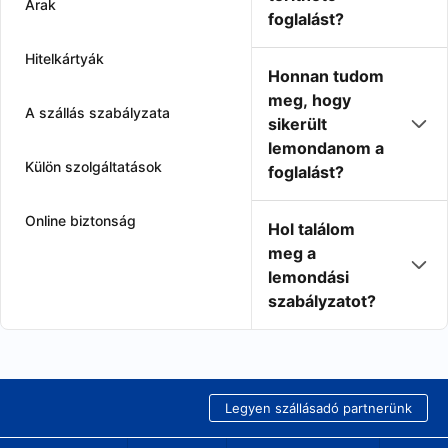
Árak
foglalást?
Hitelkártyák
Honnan tudom
meg, hogy
A szállás szabályzata
sikerült
lemondanom a
Külön szolgáltatások
foglalást?
Online biztonság
Hol találom
meg a
lemondási
szabályzatot?
Legyen szállásadó partnerünk