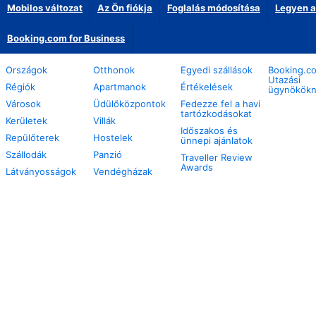
Mobilos változat
Az Ön fiókja
Foglalás módosítása
Legyen a
Booking.com for Business
Országok
Otthonok
Egyedi szállások
Booking.c
Utazási
Régiók
Apartmanok
Értékelések
ügynökök
Városok
Üdülőközpontok
Fedezze fel a havi
tartózkodásokat
Kerületek
Villák
Időszakos és
Repülőterek
Hostelek
ünnepi ajánlatok
Szállodák
Panzió
Traveller Review
Awards
Látványosságok
Vendégházak