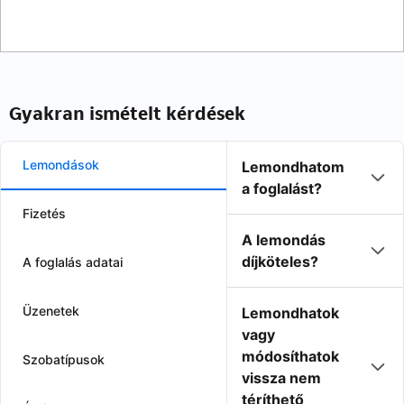
Gyakran ismételt kérdések
Lemondások
Lemondhatom
a foglalást?
Fizetés
A lemondás
díjköteles?
A foglalás adatai
Üzenetek
Lemondhatok
vagy
módosíthatok
Szobatípusok
vissza nem
téríthető