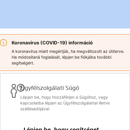
Koronavírus (COVID-19) információ
A koronavírus miatt megértjük, ha megváltozott az útiterve.
Ha módosítaná foglalását, lépjen be fiókjába további
segítségért.
Ügyfélszolgálati Súgó
Lépjen be, hogy hozzáférjen a Súgóhoz, vagy
kapcsolatba lépjen az Ügyfélszolgálattal illetve
szállásadójával.
Lépjen be, hogy segítséget