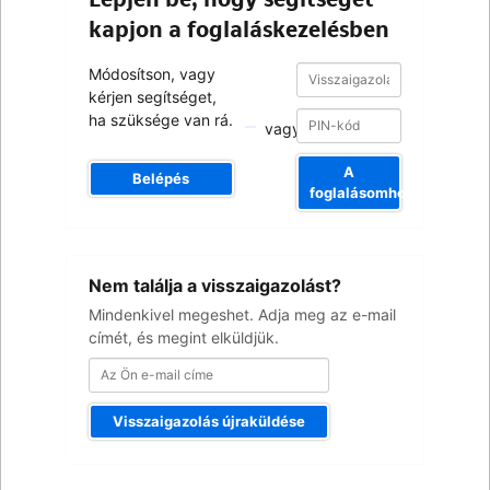
kapjon a foglaláskezelésben
Visszaigazolási
Visszaigazolási
Módosítson, vagy
szám
szám
kérjen segítséget,
ha szüksége van rá.
vagy
A
Belépés
foglalásomhoz
Az
Nem találja a visszaigazolást?
Ön
e-
Mindenkivel megeshet. Adja meg az e-mail
mail
címét, és megint elküldjük.
címe
Visszaigazolás újraküldése