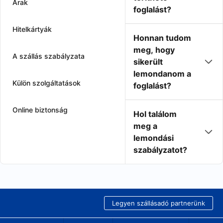
Árak
foglalást?
Hitelkártyák
Honnan tudom
meg, hogy
A szállás szabályzata
sikerült
lemondanom a
Külön szolgáltatások
foglalást?
Online biztonság
Hol találom
meg a
lemondási
szabályzatot?
Legyen szállásadó partnerünk