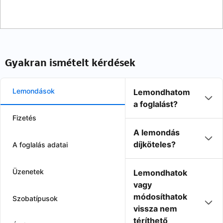
Gyakran ismételt kérdések
Lemondások
Lemondhatom
a foglalást?
Fizetés
A lemondás
díjköteles?
A foglalás adatai
Üzenetek
Lemondhatok
vagy
módosíthatok
Szobatípusok
vissza nem
téríthető