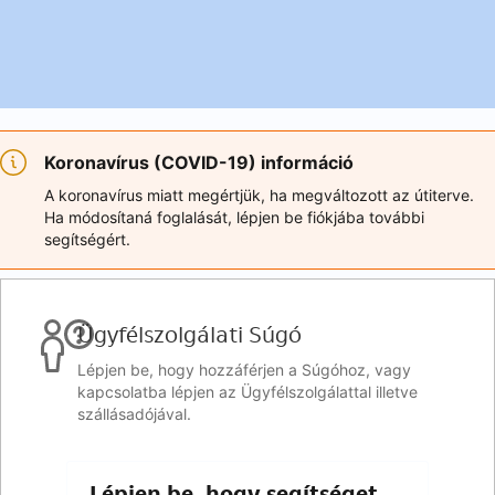
Koronavírus (COVID-19) információ
A koronavírus miatt megértjük, ha megváltozott az útiterve.
Ha módosítaná foglalását, lépjen be fiókjába további
segítségért.
Ügyfélszolgálati Súgó
Lépjen be, hogy hozzáférjen a Súgóhoz, vagy
kapcsolatba lépjen az Ügyfélszolgálattal illetve
szállásadójával.
Lépjen be, hogy segítséget