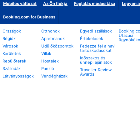
Mobilos változat
Az Ön fiókja
Foglalás módosítása
Legyen a
Booking.com for Business
Országok
Otthonok
Egyedi szállások
Booking.c
Utazási
Régiók
Apartmanok
Értékelések
ügynökök
Városok
Üdülőközpontok
Fedezze fel a havi
tartózkodásokat
Kerületek
Villák
Időszakos és
Repülőterek
Hostelek
ünnepi ajánlatok
Szállodák
Panzió
Traveller Review
Awards
Látványosságok
Vendégházak