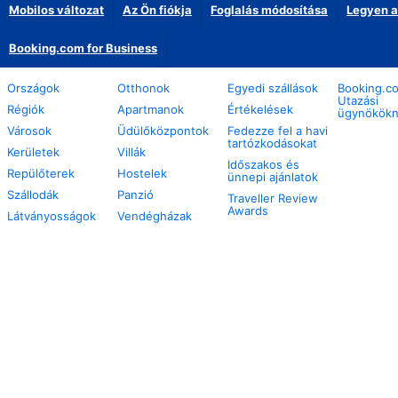
Mobilos változat
Az Ön fiókja
Foglalás módosítása
Legyen a
Booking.com for Business
Országok
Otthonok
Egyedi szállások
Booking.c
Utazási
Régiók
Apartmanok
Értékelések
ügynökök
Városok
Üdülőközpontok
Fedezze fel a havi
tartózkodásokat
Kerületek
Villák
Időszakos és
Repülőterek
Hostelek
ünnepi ajánlatok
Szállodák
Panzió
Traveller Review
Awards
Látványosságok
Vendégházak