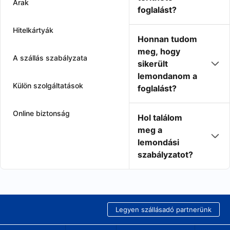
Árak
foglalást?
Hitelkártyák
Honnan tudom
meg, hogy
A szállás szabályzata
sikerült
lemondanom a
Külön szolgáltatások
foglalást?
Online biztonság
Hol találom
meg a
lemondási
szabályzatot?
Legyen szállásadó partnerünk