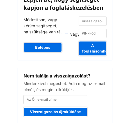
kapjon a foglaláskezelésben
Visszaigazolási
Visszaigazolási
Módosítson, vagy
szám
szám
kérjen segítséget,
ha szüksége van rá.
vagy
A
Belépés
foglalásomhoz
Az
Nem találja a visszaigazolást?
Ön
e-
Mindenkivel megeshet. Adja meg az e-mail
mail
címét, és megint elküldjük.
címe
Visszaigazolás újraküldése