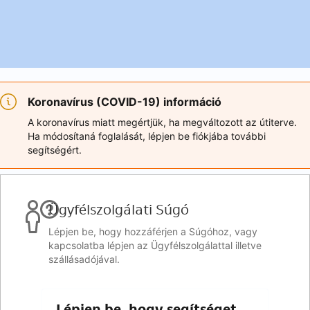
Koronavírus (COVID-19) információ
A koronavírus miatt megértjük, ha megváltozott az útiterve.
Ha módosítaná foglalását, lépjen be fiókjába további
segítségért.
Ügyfélszolgálati Súgó
Lépjen be, hogy hozzáférjen a Súgóhoz, vagy
kapcsolatba lépjen az Ügyfélszolgálattal illetve
szállásadójával.
Lépjen be, hogy segítséget