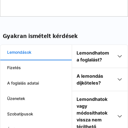
Gyakran ismételt kérdések
Lemondások
Lemondhatom
a foglalást?
Fizetés
A lemondás
díjköteles?
A foglalás adatai
Üzenetek
Lemondhatok
vagy
módosíthatok
Szobatípusok
vissza nem
téríthető