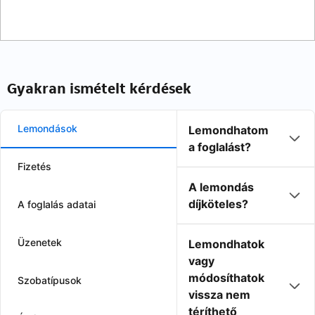
Gyakran ismételt kérdések
Lemondások
Lemondhatom
a foglalást?
Fizetés
A lemondás
díjköteles?
A foglalás adatai
Üzenetek
Lemondhatok
vagy
módosíthatok
Szobatípusok
vissza nem
téríthető