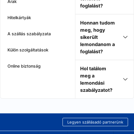
Árak
foglalást?
Hitelkártyák
Honnan tudom
meg, hogy
A szállás szabályzata
sikerült
lemondanom a
Külön szolgáltatások
foglalást?
Online biztonság
Hol találom
meg a
lemondási
szabályzatot?
Legyen szállásadó partnerünk