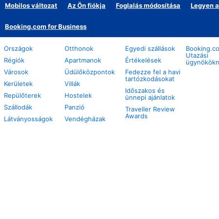
Mobilos változat
Az Ön fiókja
Foglalás módosítása
Legyen a
Booking.com for Business
Országok
Otthonok
Egyedi szállások
Booking.c
Utazási
Régiók
Apartmanok
Értékelések
ügynökök
Városok
Üdülőközpontok
Fedezze fel a havi
tartózkodásokat
Kerületek
Villák
Időszakos és
Repülőterek
Hostelek
ünnepi ajánlatok
Szállodák
Panzió
Traveller Review
Awards
Látványosságok
Vendégházak