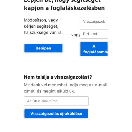
kapjon a foglaláskezelésben
Visszaigazolási
Visszaigazolási
Módosítson, vagy
szám
szám
kérjen segítséget,
ha szüksége van rá.
vagy
A
Belépés
foglalásomhoz
Az
Nem találja a visszaigazolást?
Ön
e-
Mindenkivel megeshet. Adja meg az e-mail
mail
címét, és megint elküldjük.
címe
Visszaigazolás újraküldése