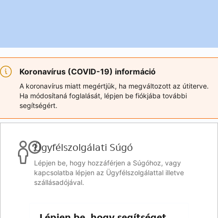
Koronavírus (COVID-19) információ
A koronavírus miatt megértjük, ha megváltozott az útiterve.
Ha módosítaná foglalását, lépjen be fiókjába további
segítségért.
Ügyfélszolgálati Súgó
Lépjen be, hogy hozzáférjen a Súgóhoz, vagy
kapcsolatba lépjen az Ügyfélszolgálattal illetve
szállásadójával.
Lépjen be, hogy segítséget