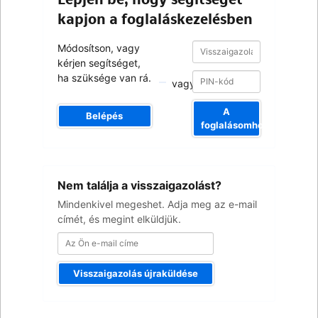
kapjon a foglaláskezelésben
Visszaigazolási
Visszaigazolási
Módosítson, vagy
szám
szám
kérjen segítséget,
ha szüksége van rá.
vagy
A
Belépés
foglalásomhoz
Az
Nem találja a visszaigazolást?
Ön
e-
Mindenkivel megeshet. Adja meg az e-mail
mail
címét, és megint elküldjük.
címe
Visszaigazolás újraküldése