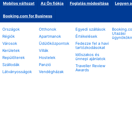
Mobilos változat
Az Ön fiókja
Foglalás módosítása
Legyen a
Booking.com for Business
Országok
Otthonok
Egyedi szállások
Booking.c
Utazási
Régiók
Apartmanok
Értékelések
ügynökök
Városok
Üdülőközpontok
Fedezze fel a havi
tartózkodásokat
Kerületek
Villák
Időszakos és
Repülőterek
Hostelek
ünnepi ajánlatok
Szállodák
Panzió
Traveller Review
Awards
Látványosságok
Vendégházak