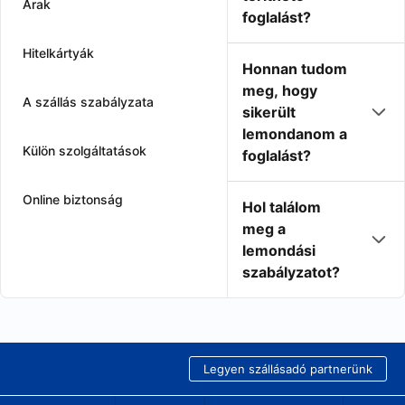
Árak
foglalást?
Hitelkártyák
Honnan tudom
meg, hogy
A szállás szabályzata
sikerült
lemondanom a
Külön szolgáltatások
foglalást?
Online biztonság
Hol találom
meg a
lemondási
szabályzatot?
Legyen szállásadó partnerünk