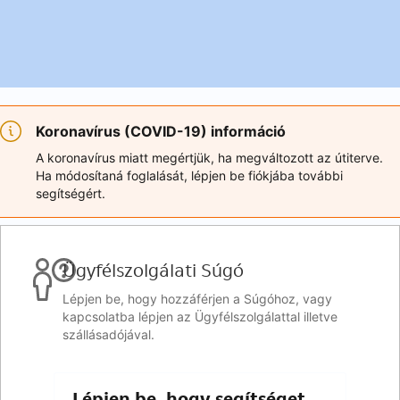
Koronavírus (COVID-19) információ
A koronavírus miatt megértjük, ha megváltozott az útiterve.
Ha módosítaná foglalását, lépjen be fiókjába további
segítségért.
Ügyfélszolgálati Súgó
Lépjen be, hogy hozzáférjen a Súgóhoz, vagy
kapcsolatba lépjen az Ügyfélszolgálattal illetve
szállásadójával.
Lépjen be, hogy segítséget