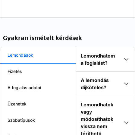
Gyakran ismételt kérdések
Lemondások
Lemondhatom
a foglalást?
Fizetés
A lemondás
díjköteles?
A foglalás adatai
Üzenetek
Lemondhatok
vagy
módosíthatok
Szobatípusok
vissza nem
téríthető