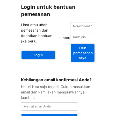
Login untuk bantuan
pemesanan
Nomor
Nomor
Lihat atau ubah
konfirmasi
konfirmasi
pemesanan dan
dapatkan bantuan
atau
jika perlu.
Cek
pemesanan
Login
saya
Alamat
Kehilangan email konfirmasi Anda?
email
Anda
Hal ini bisa saja terjadi. Cukup masukkan
email dan kami akan mengirimkannya
kembali.