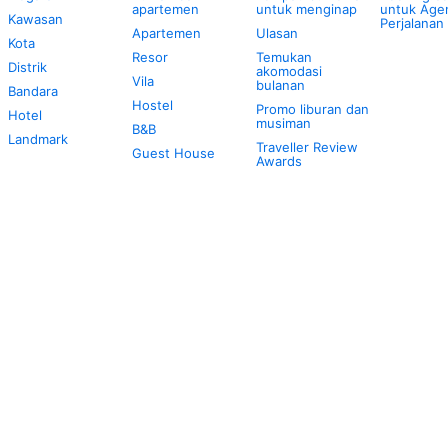
apartemen
untuk menginap
untuk Age
Kawasan
Perjalanan
Apartemen
Ulasan
Kota
Resor
Temukan
Distrik
akomodasi
Vila
bulanan
Bandara
Hostel
Promo liburan dan
Hotel
musiman
B&B
Landmark
Traveller Review
Guest House
Awards