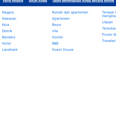
Versi mobile
Akun Anda
Ubah pemesanan Anda secara online
Negara
Rumah dan apartemen
Tempat 
mengina
Kawasan
Apartemen
Ulasan
Kota
Resor
Temukan
Distrik
Vila
Promo l
Bandara
Hostel
Travelle
Hotel
B&B
Landmark
Guest House