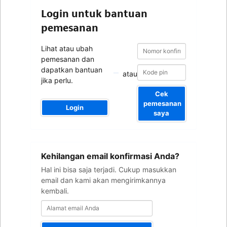
Login untuk bantuan
pemesanan
Nomor
Nomor
Lihat atau ubah
konfirmasi
konfirmasi
pemesanan dan
dapatkan bantuan
atau
jika perlu.
Cek
pemesanan
Login
saya
Alamat
Kehilangan email konfirmasi Anda?
email
Anda
Hal ini bisa saja terjadi. Cukup masukkan
email dan kami akan mengirimkannya
kembali.