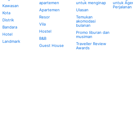
apartemen
untuk menginap
untuk Age
Kawasan
Perjalanan
Apartemen
Ulasan
Kota
Resor
Temukan
Distrik
akomodasi
Vila
bulanan
Bandara
Hostel
Promo liburan dan
Hotel
musiman
B&B
Landmark
Traveller Review
Guest House
Awards