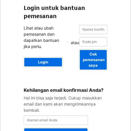
Login untuk bantuan
pemesanan
Nomor
Nomor
Lihat atau ubah
konfirmasi
konfirmasi
pemesanan dan
dapatkan bantuan
atau
jika perlu.
Cek
pemesanan
Login
saya
Alamat
Kehilangan email konfirmasi Anda?
email
Anda
Hal ini bisa saja terjadi. Cukup masukkan
email dan kami akan mengirimkannya
kembali.