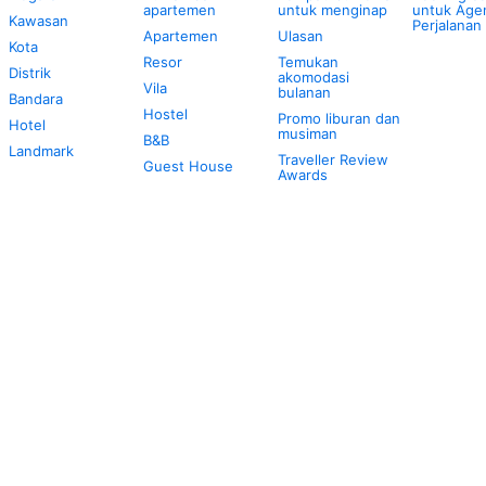
apartemen
untuk menginap
untuk Age
Kawasan
Perjalanan
Apartemen
Ulasan
Kota
Resor
Temukan
Distrik
akomodasi
Vila
bulanan
Bandara
Hostel
Promo liburan dan
Hotel
musiman
B&B
Landmark
Traveller Review
Guest House
Awards