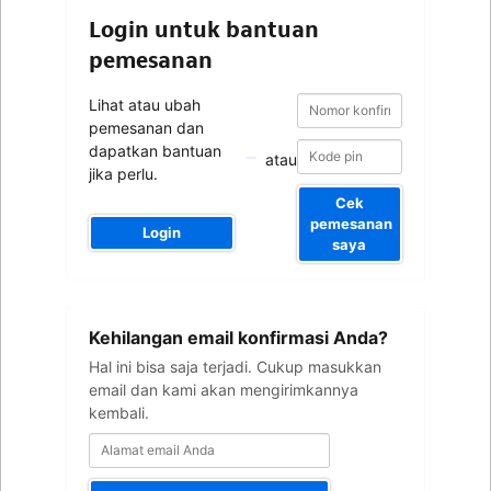
Login untuk bantuan
pemesanan
Nomor
Nomor
Lihat atau ubah
konfirmasi
konfirmasi
pemesanan dan
dapatkan bantuan
atau
jika perlu.
Cek
pemesanan
Login
saya
Alamat
Kehilangan email konfirmasi Anda?
email
Anda
Hal ini bisa saja terjadi. Cukup masukkan
email dan kami akan mengirimkannya
kembali.