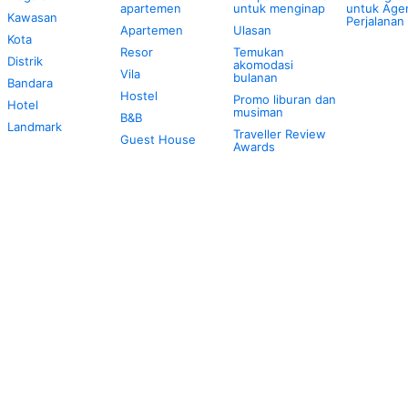
apartemen
untuk menginap
untuk Age
Kawasan
Perjalanan
Apartemen
Ulasan
Kota
Resor
Temukan
Distrik
akomodasi
Vila
bulanan
Bandara
Hostel
Promo liburan dan
Hotel
musiman
B&B
Landmark
Traveller Review
Guest House
Awards