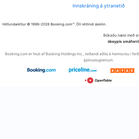
Innskráning á ytranetið
Höfundaréttur © 1996–2026 Booking.com™. Öll réttindi áskilin.
Bókaðu næst með snj
ókeypis smáforri
Booking.com er hluti af Booking Holdings Inc., leiðandi aðila á heimsvísu í f
þjónustugreinum.