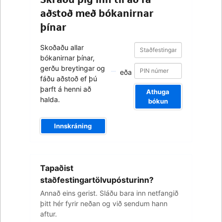
aðstoð með bókanirnar
þínar
Staðfestingarnúmer
Staðfestingarnúmer
Skoðaðu allar
bókanirnar þínar,
gerðu breytingar og
eða
fáðu aðstoð ef þú
þarft á henni að
Athuga
halda.
bókun
Innskráning
Netfangið
Tapaðist
þitt
staðfestingartölvupósturinn?
Annað eins gerist. Sláðu bara inn netfangið
þitt hér fyrir neðan og við sendum hann
aftur.