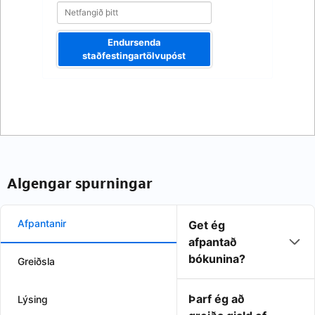
Endursenda
staðfestingartölvupóst
Algengar spurningar
Afpantanir
Get ég
afpantað
bókunina?
Greiðsla
Þarf ég að
Lýsing