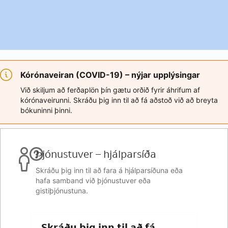
Kórónaveiran (COVID-19) – nýjar upplýsingar
Við skiljum að ferðaplön þín gætu orðið fyrir áhrifum af
kórónaveirunni. Skráðu þig inn til að fá aðstoð við að breyta
bókuninni þinni.
Þjónustuver – hjálparsíða
Skráðu þig inn til að fara á hjálparsíðuna eða
hafa samband við þjónustuver eða
gistiþjónustuna.
Skráðu þig inn til að fá