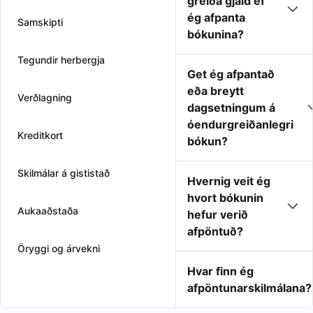
greiða gjald ef
ég afpanta
Samskipti
bókunina?
Tegundir herbergja
Get ég afpantað
eða breytt
Verðlagning
dagsetningum á
óendurgreiðanlegri
Kreditkort
bókun?
Skilmálar á gististað
Hvernig veit ég
hvort bókunin
Aukaaðstaða
hefur verið
afpöntuð?
Öryggi og árvekni
Hvar finn ég
afpöntunarskilmálana?