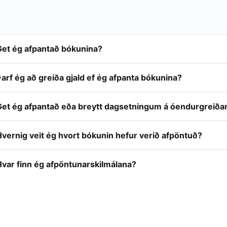
Get ég afpantað bókunina?
arf ég að greiða gjald ef ég afpanta bókunina?
Get ég afpantað eða breytt dagsetningum á óendurgreiða
vernig veit ég hvort bókunin hefur verið afpöntuð?
Hvar finn ég afpöntunarskilmálana?