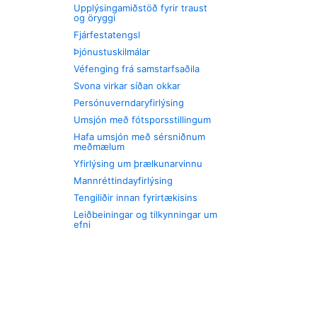
Upplýsingamiðstöð fyrir traust
og öryggi
Fjárfestatengsl
Þjónustuskilmálar
Véfenging frá samstarfsaðila
Svona virkar síðan okkar
Persónuverndaryfirlýsing
Umsjón með fótsporsstillingum
Hafa umsjón með sérsniðnum
meðmælum
Yfirlýsing um þrælkunarvinnu
Mannréttindayfirlýsing
Tengiliðir innan fyrirtækisins
Leiðbeiningar og tilkynningar um
efni