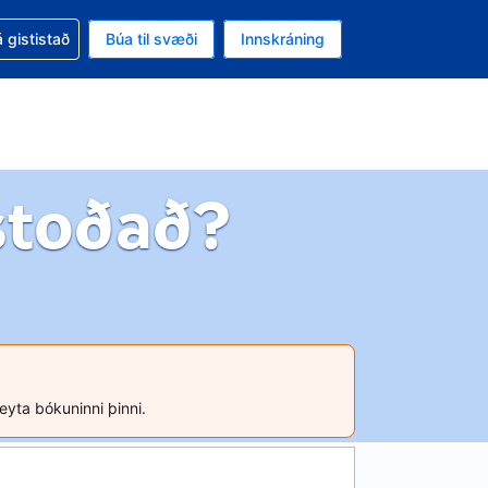
oð við bókunina
 gististað
Búa til svæði
Innskráning
likinu er gjaldmiðillinn Íslensk króna
l. Í augnablikinu er tungumál þitt Íslensku
stoðað?
reyta bókuninni þinni.