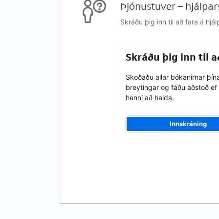
Þjónustuver – hjálpar
Skráðu þig inn til að fara á h
Skráðu þig inn til 
Skoðaðu allar bókanirnar þín
breytingar og fáðu aðstoð ef 
henni að halda.
Innskráning