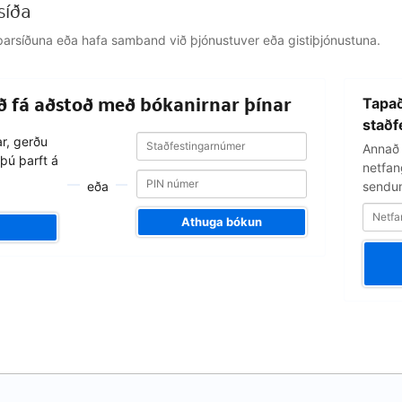
síða
jálparsíðuna eða hafa samband við þjónustuver eða gistiþjónustuna.
Netfangið
að fá aðstoð með bókanirnar þínar
Tapað
þitt
staðf
Staðfestingarnúmer
Staðfestingarnúmer
ar, gerðu
Annað 
þú þarft á
netfang
eða
sendum
Athuga bókun