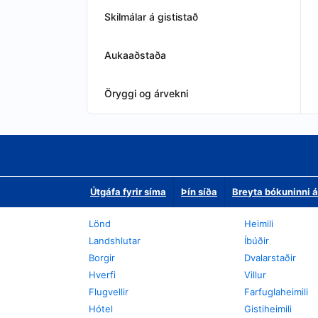
Skilmálar á gististað
Aukaaðstaða
Öryggi og árvekni
Útgáfa fyrir síma
Þín síða
Breyta bókuninni á
Lönd
Heimili
Landshlutar
Íbúðir
Borgir
Dvalarstaðir
Hverfi
Villur
Flugvellir
Farfuglaheimili
Hótel
Gistiheimili