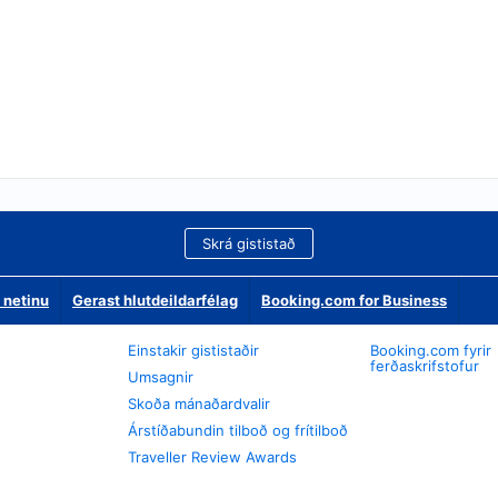
Skrá gististað
 netinu
Gerast hlutdeildarfélag
Booking.com for Business
Einstakir gististaðir
Booking.com fyrir
ferðaskrifstofur
Umsagnir
Skoða mánaðardvalir
Árstíðabundin tilboð og frítilboð
Traveller Review Awards