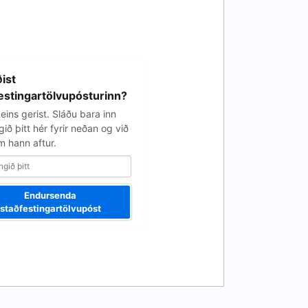
ist
estingartölvupósturinn?
eins gerist. Sláðu bara inn
ið þitt hér fyrir neðan og við
 hann aftur.
Endursenda
staðfestingartölvupóst