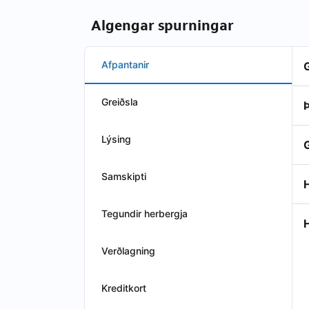
Algengar spurningar
Afpantanir
Greiðsla
Þ
Lýsing
Samskipti
H
Tegundir herbergja
Verðlagning
Kreditkort