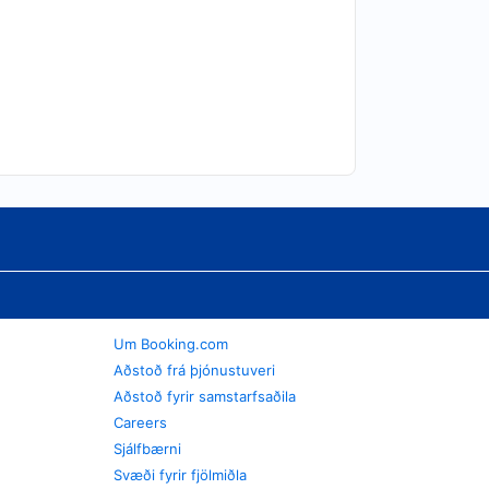
Um Booking.com
Aðstoð frá þjónustuveri
Aðstoð fyrir samstarfsaðila
Careers
Sjálfbærni
Svæði fyrir fjölmiðla