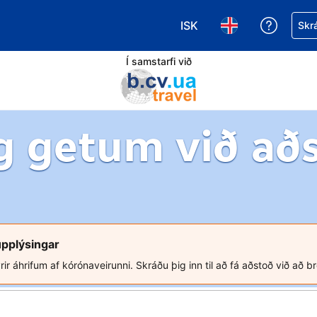
ISK
Fá aðst
Skrá
Veldu gjaldmiðil. Í augnab
Veldu þitt tungumá
Í samstarfi við
g getum við að
upplýsingar
rir áhrifum af kórónaveirunni. Skráðu þig inn til að fá aðstoð við að b