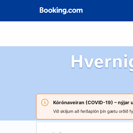
Hverni
Kórónaveiran (COVID-19) – nýjar 
Við skiljum að ferðaplön þín gætu orðið fy