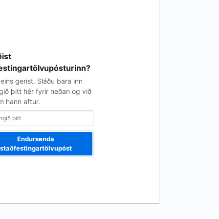
ist
estingartölvupósturinn?
eins gerist. Sláðu bara inn
ið þitt hér fyrir neðan og við
 hann aftur.
Endursenda
staðfestingartölvupóst