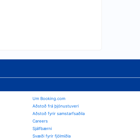
Um Booking.com
Aðstoð frá þjónustuveri
Aðstoð fyrir samstarfsaðila
Careers
Sjálfbærni
Svæði fyrir fjölmiðla