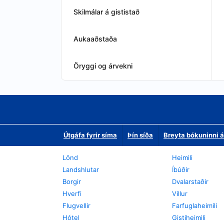
Skilmálar á gististað
Aukaaðstaða
Öryggi og árvekni
Útgáfa fyrir síma
Þín síða
Breyta bókuninni á
Lönd
Heimili
Landshlutar
Íbúðir
Borgir
Dvalarstaðir
Hverfi
Villur
Flugvellir
Farfuglaheimili
Hótel
Gistiheimili