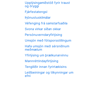
Upplýsingamiðstöð fyrir traust
og öryggi
Fjárfestatengsl
Þjónustuskilmálar
Véfenging frá samstarfsaðila
Svona virkar síðan okkar
Persónuverndaryfirlýsing
Umsjón með fótsporsstillingum
Hafa umsjón með sérsniðnum
meðmælum
Yfirlýsing um þrælkunarvinnu
Mannréttindayfirlýsing
Tengiliðir innan fyrirtækisins
Leiðbeiningar og tilkynningar um
efni