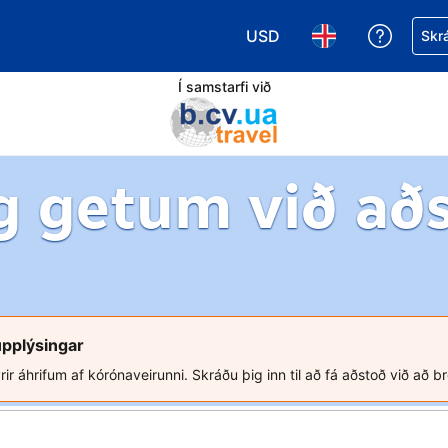
USD
Fá aðst
Skrá
Veldu gjaldmiðil. Í augnabl
Veldu þitt tungumá
Í samstarfi við
g getum við að
upplýsingar
rir áhrifum af kórónaveirunni. Skráðu þig inn til að fá aðstoð við að b