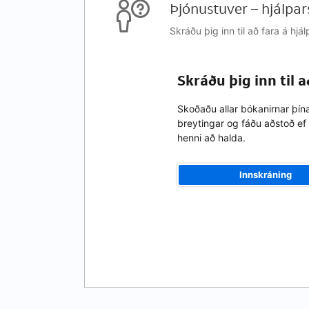
Þjónustuver – hjálpar
Skráðu þig inn til að fara á h
Skráðu þig inn til 
Skoðaðu allar bókanirnar þín
breytingar og fáðu aðstoð ef 
henni að halda.
Innskráning