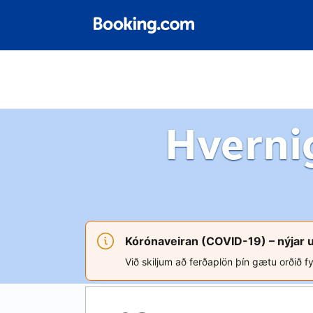
Hverni
Kórónaveiran (COVID-19) – nýjar 
Við skiljum að ferðaplön þín gætu orðið fy