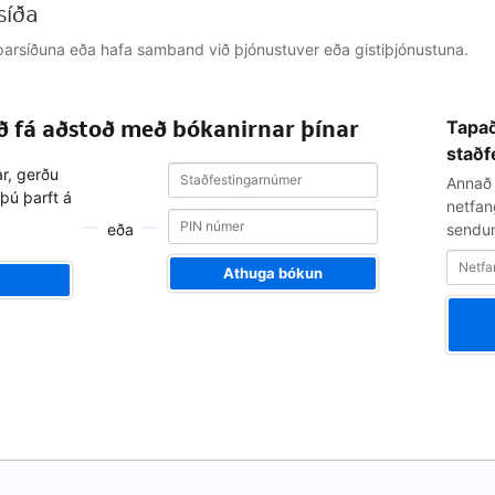
síða
jálparsíðuna eða hafa samband við þjónustuver eða gistiþjónustuna.
Netfangið
að fá aðstoð með bókanirnar þínar
Tapað
þitt
staðf
Staðfestingarnúmer
Staðfestingarnúmer
ar, gerðu
Annað 
þú þarft á
netfang
eða
sendum
Athuga bókun