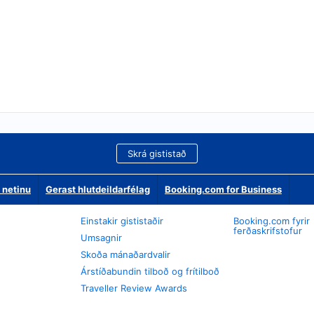
Skrá gististað
 netinu
Gerast hlutdeildarfélag
Booking.com for Business
Einstakir gististaðir
Booking.com fyrir
ferðaskrifstofur
Umsagnir
Skoða mánaðardvalir
Árstíðabundin tilboð og frítilboð
Traveller Review Awards