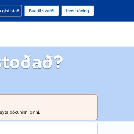
oð við bókunina
 gististað
Búa til svæði
Innskráning
ikinu er gjaldmiðillinn Bandaríkjadalur
l. Í augnablikinu er tungumál þitt Íslensku
stoðað?
reyta bókuninni þinni.