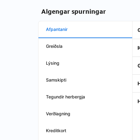
Algengar spurningar
Afpantanir
Greiðsla
Þ
Lýsing
Samskipti
H
Tegundir herbergja
Verðlagning
Kreditkort