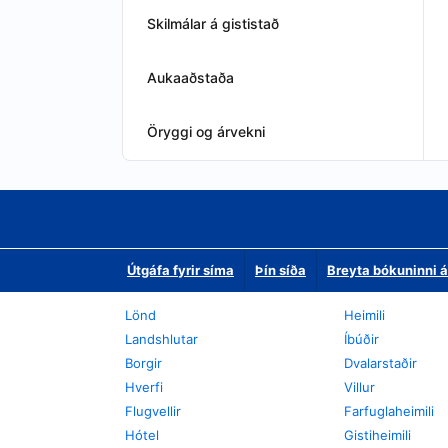
Skilmálar á gististað
Aukaaðstaða
Öryggi og árvekni
Útgáfa fyrir síma
Þín síða
Breyta bókuninni á
Lönd
Heimili
Landshlutar
Íbúðir
Borgir
Dvalarstaðir
Hverfi
Villur
Flugvellir
Farfuglaheimili
Hótel
Gistiheimili