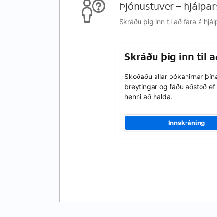
Þjónustuver – hjálpar
Skráðu þig inn til að fara á h
Skráðu þig inn til 
Skoðaðu allar bókanirnar þín
breytingar og fáðu aðstoð ef 
henni að halda.
Innskráning