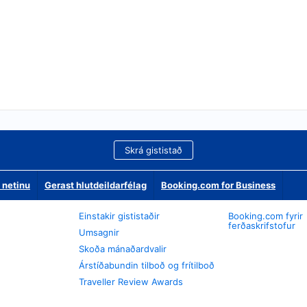
Skrá gististað
 netinu
Gerast hlutdeildarfélag
Booking.com for Business
Einstakir gististaðir
Booking.com fyrir
ferðaskrifstofur
Umsagnir
Skoða mánaðardvalir
Árstíðabundin tilboð og frítilboð
Traveller Review Awards