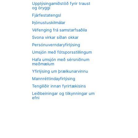
Upplýsingamiðstöð fyrir traust
og öryggi
Fjárfestatengsl
Þjónustuskilmálar
Véfenging frá samstarfsaðila
Svona virkar síðan okkar
Persónuverndaryfirlýsing
Umsjón með fótsporsstillingum
Hafa umsjón með sérsniðnum
meðmælum
Yfirlýsing um þrælkunarvinnu
Mannréttindayfirlýsing
Tengiliðir innan fyrirtækisins
Leiðbeiningar og tilkynningar um
efni