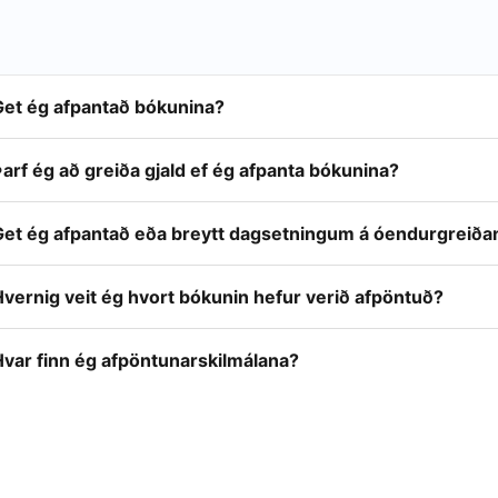
Get ég afpantað bókunina?
arf ég að greiða gjald ef ég afpanta bókunina?
Get ég afpantað eða breytt dagsetningum á óendurgreiða
vernig veit ég hvort bókunin hefur verið afpöntuð?
Hvar finn ég afpöntunarskilmálana?