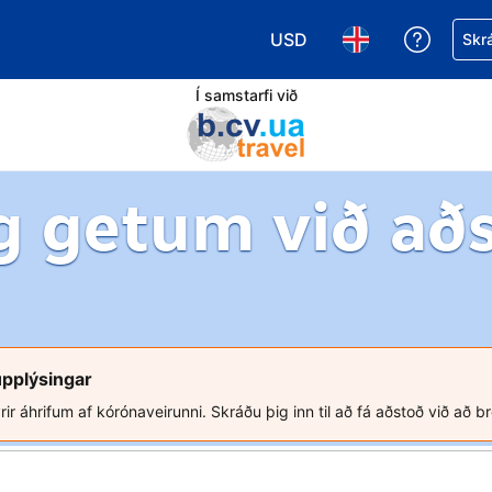
USD
Fá aðst
Skrá
Veldu gjaldmiðil. Í augnabl
Veldu þitt tungumá
Í samstarfi við
g getum við að
upplýsingar
rir áhrifum af kórónaveirunni. Skráðu þig inn til að fá aðstoð við að b