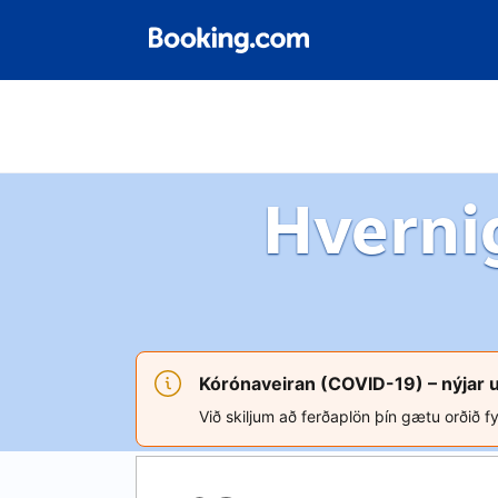
Hverni
Kórónaveiran (COVID-19) – nýjar 
Við skiljum að ferðaplön þín gætu orðið fy