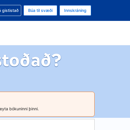
oð við bókunina
 gististað
Búa til svæði
Innskráning
ikinu er gjaldmiðillinn Bandaríkjadalur
l. Í augnablikinu er tungumál þitt Íslensku
stoðað?
reyta bókuninni þinni.