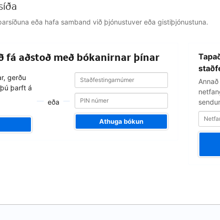
síða
jálparsíðuna eða hafa samband við þjónustuver eða gistiþjónustuna.
Netfangið
að fá aðstoð með bókanirnar þínar
Tapað
þitt
staðf
Staðfestingarnúmer
Staðfestingarnúmer
ar, gerðu
Annað 
þú þarft á
netfang
eða
sendum
Athuga bókun