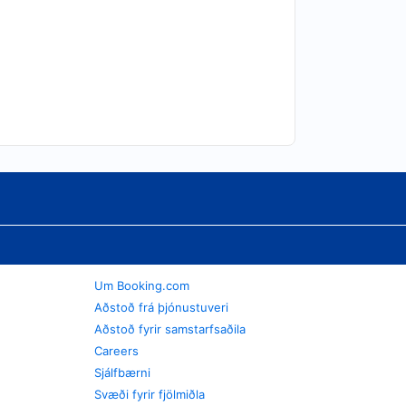
Um Booking.com
Aðstoð frá þjónustuveri
Aðstoð fyrir samstarfsaðila
Careers
Sjálfbærni
Svæði fyrir fjölmiðla