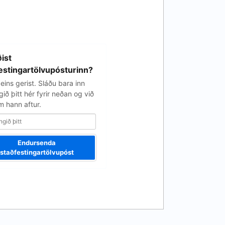
ist
estingartölvupósturinn?
eins gerist. Sláðu bara inn
ið þitt hér fyrir neðan og við
 hann aftur.
Endursenda
staðfestingartölvupóst