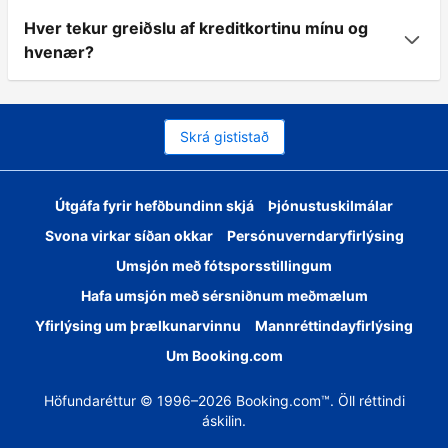
Hver tekur greiðslu af kreditkortinu mínu og
hvenær?
Skrá gististað
Útgáfa fyrir hefðbundinn skjá
Þjónustuskilmálar
Svona virkar síðan okkar
Persónuverndaryfirlýsing
Umsjón með fótsporsstillingum
Hafa umsjón með sérsniðnum meðmælum
Yfirlýsing um þrælkunarvinnu
Mannréttindayfirlýsing
Um Booking.com
Höfundaréttur © 1996–2026 Booking.com™. Öll réttindi
áskilin.