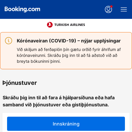
Kórónaveiran (COVID-19) – nýjar upplýsingar
Við skiljum að ferðaplön þín gætu orðið fyrir áhrifum af
kórónaveirunni. Skráðu þig inn til að fá aðstoð við að
breyta bókuninni þinni.
Þjónustuver
Skráðu þig inn til að fara á hjálparsíðuna eða hafa
samband við þjónustuver eða gistiþjónustuna.
Innskráning