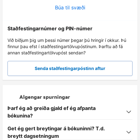
Búa til svæði
Staðfestingarnúmer og PIN-númer
Við biðjum þig um þessi númer þegar þú hringir í okkur. Þú
finnur þau efst í staðfestingartölvupóstinum. Þarftu að fá
annan staðfestingartölvupóst sendan?
Senda staðfestingarpóstinn aftur
Algengar spurningar
Þarf ég að greiða gjald ef ég afpanta
bókunina?
Get ég gert breytingar á bókuninni? T.d.
breytt dagsetningum