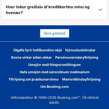
Hver tekur greiðslu af kreditkortinu mínu og
hvenær?
Skrá gististað
Útgáfa fyrir hefðbundinn skjá
Þjónustuskilmálar
Svona virkar síðan okkar
Persónuverndaryfirlýsing
Umsjón með fótsporsstillingum
Hafa umsjón með sérsniðnum meðmælum
Yfirlýsing um þrælkunarvinnu
Mannréttindayfirlýsing
Um Booking.com
Höfundaréttur © 1996–2026 Booking.com™. Öll réttindi
áskilin.