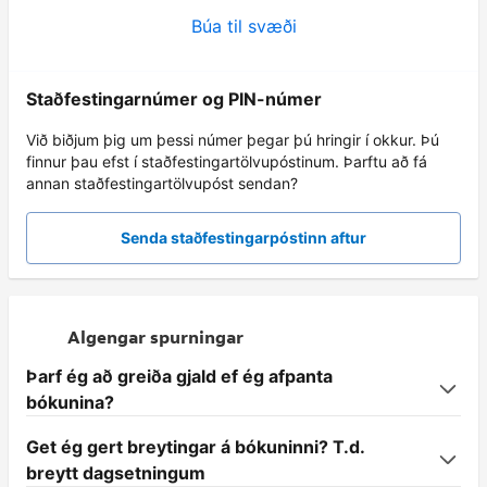
Búa til svæði
Staðfestingarnúmer og PIN-númer
Við biðjum þig um þessi númer þegar þú hringir í okkur. Þú
finnur þau efst í staðfestingartölvupóstinum. Þarftu að fá
annan staðfestingartölvupóst sendan?
Senda staðfestingarpóstinn aftur
Algengar spurningar
Þarf ég að greiða gjald ef ég afpanta
bókunina?
Get ég gert breytingar á bókuninni? T.d.
breytt dagsetningum