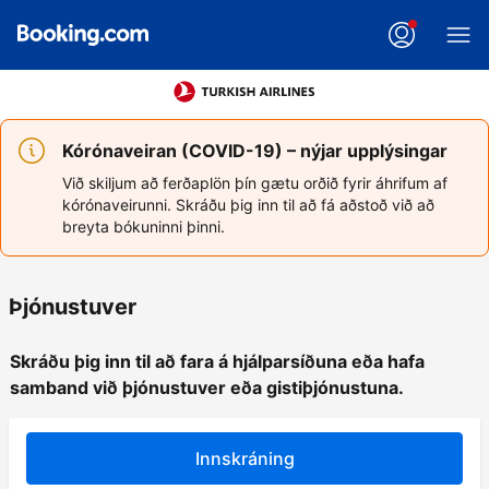
Kórónaveiran (COVID-19) – nýjar upplýsingar
Við skiljum að ferðaplön þín gætu orðið fyrir áhrifum af
kórónaveirunni. Skráðu þig inn til að fá aðstoð við að
breyta bókuninni þinni.
Þjónustuver
Skráðu þig inn til að fara á hjálparsíðuna eða hafa
samband við þjónustuver eða gistiþjónustuna.
Innskráning