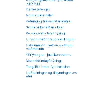
og öryggi
Fjárfestatengsl
Þjónustuskilmálar
Véfenging frá samstarfsaðila
Svona virkar síðan okkar
Persónuverndaryfirlýsing
Umsjón með fótsporsstillingum
Hafa umsjón með sérsniðnum
meðmælum
Yfirlýsing um þrælkunarvinnu
Mannréttindayfirlýsing
Tengiliðir innan fyrirtækisins
Leiðbeiningar og tilkynningar um
efni