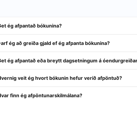
Get ég afpantað bókunina?
arf ég að greiða gjald ef ég afpanta bókunina?
Get ég afpantað eða breytt dagsetningum á óendurgreiða
vernig veit ég hvort bókunin hefur verið afpöntuð?
Hvar finn ég afpöntunarskilmálana?