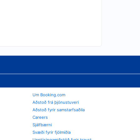
Um Booking.com
Aðstoð frá þjónustuveri
Aðstoð fyrir samstarfsaðila
Careers
Sjálfbærni
Svæði fyrir fjölmiðla
Upplýsingamiðstöð fyrir traust