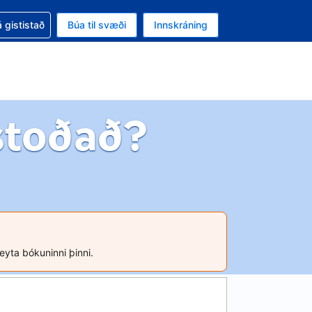
oð við bókunina
 gististað
Búa til svæði
Innskráning
ikinu er gjaldmiðillinn Bandaríkjadalur
l. Í augnablikinu er tungumál þitt Íslensku
stoðað?
reyta bókuninni þinni.