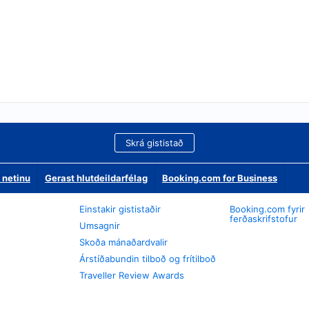
Skrá gististað
 netinu
Gerast hlutdeildarfélag
Booking.com for Business
Einstakir gististaðir
Booking.com fyrir
ferðaskrifstofur
Umsagnir
Skoða mánaðardvalir
Árstíðabundin tilboð og frítilboð
Traveller Review Awards