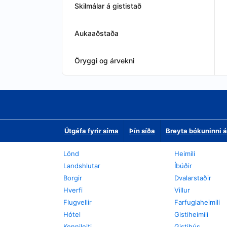
Skilmálar á gististað
Aukaaðstaða
Öryggi og árvekni
Útgáfa fyrir síma
Þín síða
Breyta bókuninni á
Lönd
Heimili
Landshlutar
Íbúðir
Borgir
Dvalarstaðir
Hverfi
Villur
Flugvellir
Farfuglaheimili
Hótel
Gistiheimili
Kennileiti
Gistihús