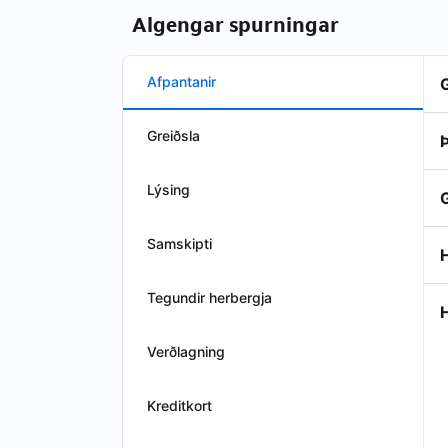
Algengar spurningar
Afpantanir
Greiðsla
Þ
Lýsing
Samskipti
H
Tegundir herbergja
Verðlagning
Kreditkort