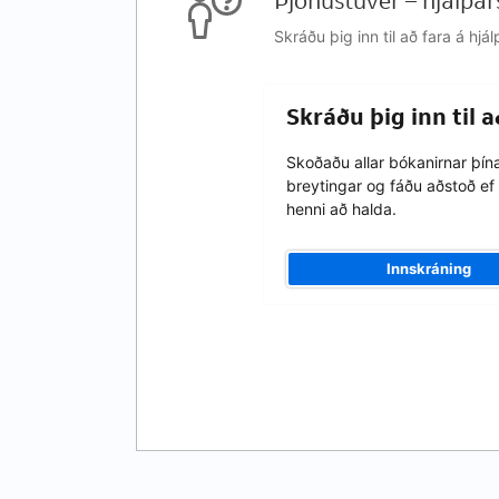
Þjónustuver – hjálpar
Skráðu þig inn til að fara á h
Skráðu þig inn til 
Skoðaðu allar bókanirnar þín
breytingar og fáðu aðstoð ef 
henni að halda.
Innskráning