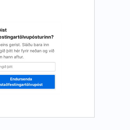
ist
estingartölvupósturinn?
eins gerist. Sláðu bara inn
ið þitt hér fyrir neðan og við
 hann aftur.
Endursenda
staðfestingartölvupóst