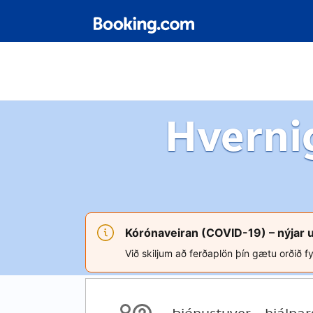
Hverni
Kórónaveiran (COVID-19) – nýjar 
Við skiljum að ferðaplön þín gætu orðið fy