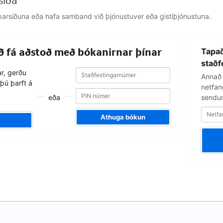
síða
jálparsíðuna eða hafa samband við þjónustuver eða gistiþjónustuna.
Netfangið
að fá aðstoð með bókanirnar þínar
Tapað
þitt
staðf
Staðfestingarnúmer
Staðfestingarnúmer
ar, gerðu
Annað 
þú þarft á
netfang
eða
sendum
Athuga bókun