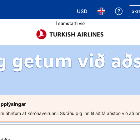
USD
Fá aðst
Skrá
Veldu gjaldmiðil. Í augnabl
Veldu þitt tungumá
Í samstarfi við
g getum við að
upplýsingar
rir áhrifum af kórónaveirunni. Skráðu þig inn til að fá aðstoð við að b