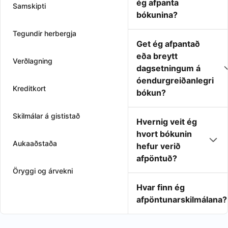
ég afpanta
Samskipti
bókunina?
Tegundir herbergja
Get ég afpantað
eða breytt
Verðlagning
dagsetningum á
óendurgreiðanlegri
Kreditkort
bókun?
Skilmálar á gististað
Hvernig veit ég
hvort bókunin
Aukaaðstaða
hefur verið
afpöntuð?
Öryggi og árvekni
Hvar finn ég
afpöntunarskilmálana?