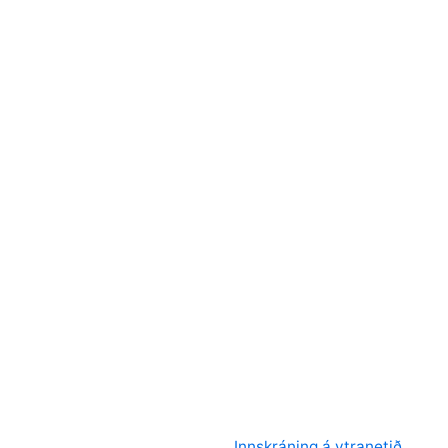
Innskráning á ytranetið