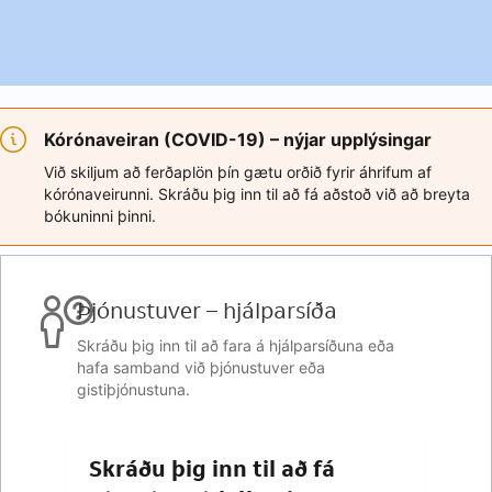
Kórónaveiran (COVID-19) – nýjar upplýsingar
Við skiljum að ferðaplön þín gætu orðið fyrir áhrifum af
kórónaveirunni. Skráðu þig inn til að fá aðstoð við að breyta
bókuninni þinni.
Þjónustuver – hjálparsíða
Skráðu þig inn til að fara á hjálparsíðuna eða
hafa samband við þjónustuver eða
gistiþjónustuna.
Skráðu þig inn til að fá