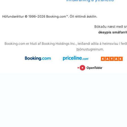
Höfundaréttur © 1996–2026 Booking.com™. Öll réttindi áskilin.
Bókaðu næst með snj
ókeypis smáforri
Booking.com er hluti af Booking Holdings Inc., leiðandi aðila á heimsvísu í f
þjónustugreinum.