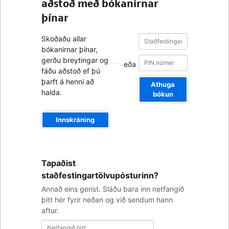
aðstoð með bókanirnar
þínar
Staðfestingarnúmer
Staðfestingarnúmer
Skoðaðu allar
bókanirnar þínar,
gerðu breytingar og
eða
fáðu aðstoð ef þú
þarft á henni að
Athuga
halda.
bókun
Innskráning
Netfangið
Tapaðist
þitt
staðfestingartölvupósturinn?
Annað eins gerist. Sláðu bara inn netfangið
þitt hér fyrir neðan og við sendum hann
aftur.