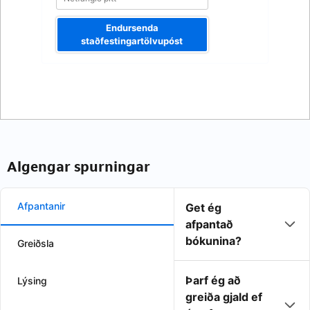
Endursenda
staðfestingartölvupóst
Algengar spurningar
Afpantanir
Get ég
afpantað
bókunina?
Greiðsla
Þarf ég að
Lýsing
greiða gjald ef